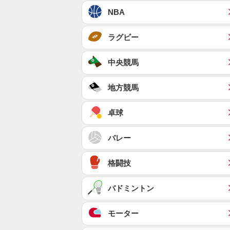
NBA
ラグビー
中央競馬
地方競馬
卓球
バレー
格闘技
バドミントン
モーター