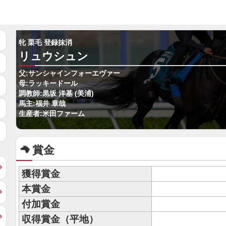
牝 栗毛 登録抹消
リュウシュン
父:サンシャインフォーエヴァー
母:ラッキードール
調教師:黒坂 洋基 (美浦)
馬主:福井 章哉
生産者:米田ファーム
賞金
獲得賞金
本賞金
付加賞金
収得賞金（平地）