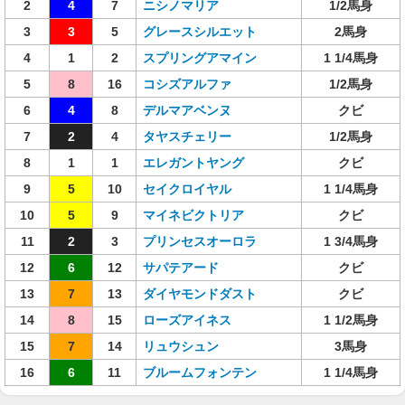
2
4
7
ニシノマリア
1/2馬身
3
3
5
グレースシルエット
2馬身
4
1
2
スプリングアマイン
1 1/4馬身
5
8
16
コシズアルファ
1/2馬身
6
4
8
デルマアベンヌ
クビ
7
2
4
タヤスチェリー
1/2馬身
8
1
1
エレガントヤング
クビ
9
5
10
セイクロイヤル
1 1/4馬身
10
5
9
マイネビクトリア
クビ
11
2
3
プリンセスオーロラ
1 3/4馬身
12
6
12
サパテアード
クビ
13
7
13
ダイヤモンドダスト
クビ
14
8
15
ローズアイネス
1 1/2馬身
15
7
14
リュウシュン
3馬身
16
6
11
ブルームフォンテン
1 1/4馬身