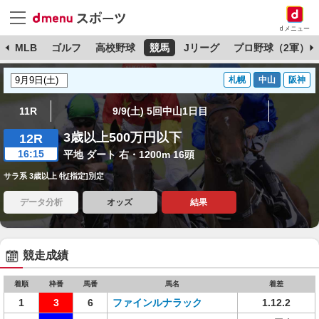
dメニュー
球
MLB
ゴルフ
高校野球
競馬
Jリーグ
プロ野球（2軍）
札幌
中山
阪神
11R
9/9(土) 5回中山1日目
3歳以上500万円以下
12R
16:15
平地 ダート 右・1200m 16頭
サラ系 3歳以上 牝[指定]別定
データ分析
オッズ
結果
競走成績
着順
枠番
馬番
馬名
着差
1
3
6
ファインルナラック
1.12.2