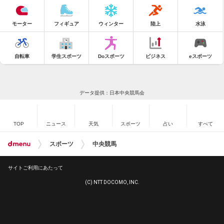
モーター
フィギュア
ウィンター
陸上
水泳
自転車
学生スポーツ
Doスポーツ
ビジネス
eスポーツ
データ提供：日本中央競馬会
TOP
ニュース
天気
スポーツ
占い
すべて
スポーツ
中央競馬
サイトご利用にあたって
(C) NTT DOCOMO, INC.