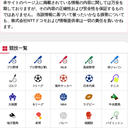
本サイトのページ上に掲載されている情報の内容に関しては万全を
期しておりますが、その内容の正確性および安全性を保証するもの
ではありません。 当該情報に基づいて被ったいかなる損害について
も、株式会社NTTドコモおよび情報提供者は一切の責任を負いかね
ます。
競技一覧
プロ野球
プロ野球(2軍)
MLB
高校野球
侍ジャパン
ゴルフ
Jリーグ
海外サッカー
日本代表
テニス
大相撲
Bリーグ
NBA
ラグビー
中央競馬
地方競馬
卓球
バレー
格闘技
バドミントン