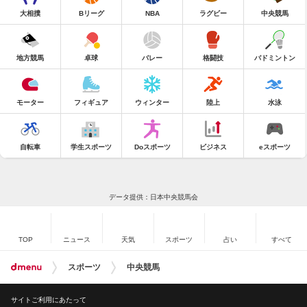
大相撲
Bリーグ
NBA
ラグビー
中央競馬
地方競馬
卓球
バレー
格闘技
バドミントン
モーター
フィギュア
ウィンター
陸上
水泳
自転車
学生スポーツ
Doスポーツ
ビジネス
eスポーツ
データ提供：日本中央競馬会
TOP
ニュース
天気
スポーツ
占い
すべて
スポーツ
中央競馬
サイトご利用にあたって