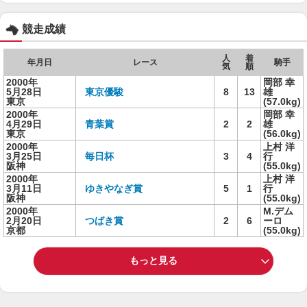
競走成績
人
着
年月日
レース
騎手
気
順
2000年
岡部 幸
5月28日
東京優駿
8
13
雄
東京
(57.0kg)
2000年
岡部 幸
4月29日
青葉賞
2
2
雄
東京
(56.0kg)
2000年
上村 洋
3月25日
毎日杯
3
4
行
阪神
(55.0kg)
2000年
上村 洋
3月11日
ゆきやなぎ賞
5
1
行
阪神
(55.0kg)
2000年
M.デム
2月20日
つばき賞
2
6
ーロ
京都
(55.0kg)
もっと見る