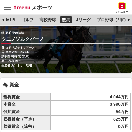
dメニュー
球
MLB
ゴルフ
高校野球
競馬
Jリーグ
プロ野球（2軍）
牡 栗毛 登録抹消
タニノソルクバーノ
父:ロドリゴデトリアーノ
母:タニノカーニバル
調教師:島崎 宏 (栗東)
馬主:谷水 雄三
生産者:カントリー牧場
賞金
獲得賞金
4,044万円
本賞金
3,990万円
付加賞金
54万円
収得賞金（平地）
825万円
収得賞金（障害）
0万円