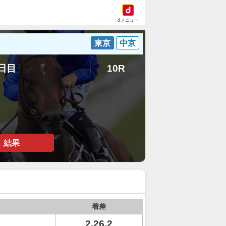
dメニュー
東京
中京
4日目
10R
結果
着差
2.26.2