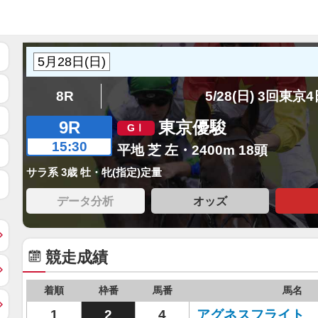
8R
5/28(日) 3回東京
9R
東京優駿
15:30
平地 芝 左・2400m 18頭
サラ系 3歳 牡・牝(指定)定量
データ分析
オッズ
競走成績
着順
枠番
馬番
馬名
1
2
4
アグネスフライト