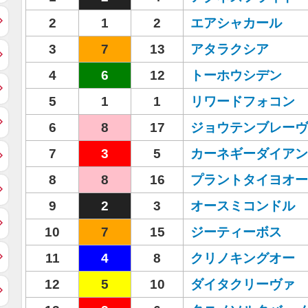
2
1
2
エアシャカール
3
7
13
アタラクシア
4
6
12
トーホウシデン
5
1
1
リワードフォコン
6
8
17
ジョウテンブレーヴ
7
3
5
カーネギーダイアン
8
8
16
プラントタイヨオー
9
2
3
オースミコンドル
10
7
15
ジーティーボス
11
4
8
クリノキングオー
12
5
10
ダイタクリーヴァ