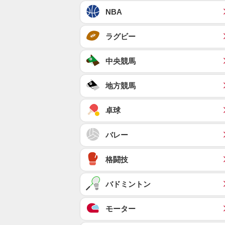
NBA
ラグビー
中央競馬
地方競馬
卓球
バレー
格闘技
バドミントン
モーター