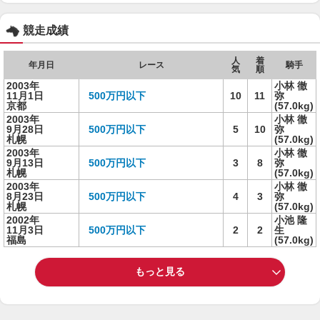
競走成績
人
着
年月日
レース
騎手
気
順
2003年
小林 徹
11月1日
500万円以下
10
11
弥
京都
(57.0kg)
2003年
小林 徹
9月28日
500万円以下
5
10
弥
札幌
(57.0kg)
2003年
小林 徹
9月13日
500万円以下
3
8
弥
札幌
(57.0kg)
2003年
小林 徹
8月23日
500万円以下
4
3
弥
札幌
(57.0kg)
2002年
小池 隆
11月3日
500万円以下
2
2
生
福島
(57.0kg)
もっと見る