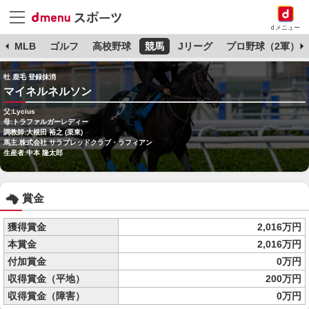
dメニュー
球
MLB
ゴルフ
高校野球
競馬
Jリーグ
プロ野球（2軍）
牡 鹿毛 登録抹消
マイネルネルソン
父:Lycius
母:トラファルガーレディー
調教師:大根田 裕之 (栗東)
馬主:株式会社 サラブレッドクラブ・ラフィアン
生産者:中本 隆太郎
賞金
獲得賞金
2,016万円
本賞金
2,016万円
付加賞金
0万円
収得賞金（平地）
200万円
収得賞金（障害）
0万円