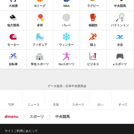
大相撲
Bリーグ
NBA
ラグビー
中央競馬
地方競馬
卓球
バレー
格闘技
バドミントン
モーター
フィギュア
ウィンター
陸上
水泳
自転車
学生スポーツ
Doスポーツ
ビジネス
eスポーツ
データ提供：日本中央競馬会
TOP
ニュース
天気
スポーツ
占い
すべて
スポーツ
中央競馬
サイトご利用にあたって