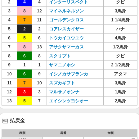
2
4
4
インターリスペクト
クビ
3
8
12
マイネルネルソン
3馬身
4
7
11
ゴールデンクロス
1 1/4馬身
5
2
2
コアレスカイザー
ハナ
6
5
6
トウカイユウユウ
4馬身
7
8
13
アサクサマーカス
1/2馬身
8
6
8
スクリプト
クビ
9
1
1
サマニノホシ
2 1/2馬身
10
6
9
イシノカサブランカ
アタマ
11
7
10
スズカギフト
3馬身
12
3
3
マルサノオンナ
1馬身
13
5
7
エイシンツヨシオー
2馬身
払戻金
種類
馬番
金額