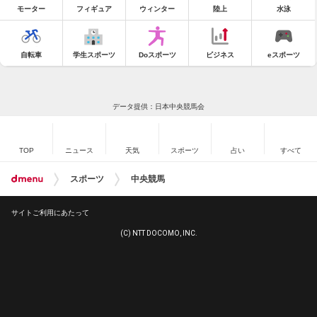
モーター
フィギュア
ウィンター
陸上
水泳
自転車
学生スポーツ
Doスポーツ
ビジネス
eスポーツ
データ提供：日本中央競馬会
TOP
ニュース
天気
スポーツ
占い
すべて
スポーツ
中央競馬
サイトご利用にあたって
(C) NTT DOCOMO, INC.