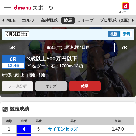
dメニュー
球
MLB
ゴルフ
高校野球
競馬
Jリーグ
プロ野球（2軍）
札幌
新潟
5R
8/31(土) 1回札幌7日目
7R
3歳以上500万円以下
6R
12:45
平地 ダート 右・1700m 13頭
サラ系 3歳以上 ［指定］別定
データ分析
オッズ
結果
競走成績
着順
枠番
馬番
馬名
着差
1
4
5
サイモンセッズ
1.47.0