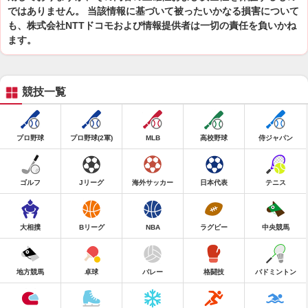
ではありません。 当該情報に基づいて被ったいかなる損害について
も、株式会社NTTドコモおよび情報提供者は一切の責任を負いかね
ます。
競技一覧
プロ野球
プロ野球(2軍)
MLB
高校野球
侍ジャパン
ゴルフ
Jリーグ
海外サッカー
日本代表
テニス
大相撲
Bリーグ
NBA
ラグビー
中央競馬
地方競馬
卓球
バレー
格闘技
バドミントン