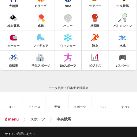
大相撲
Bリーグ
NBA
ラグビー
中央競馬
地方競馬
卓球
バレー
格闘技
バドミントン
モーター
フィギュア
ウィンター
陸上
水泳
自転車
学生スポーツ
Doスポーツ
ビジネス
eスポーツ
データ提供：日本中央競馬会
TOP
ニュース
天気
スポーツ
占い
すべて
スポーツ
中央競馬
サイトご利用にあたって