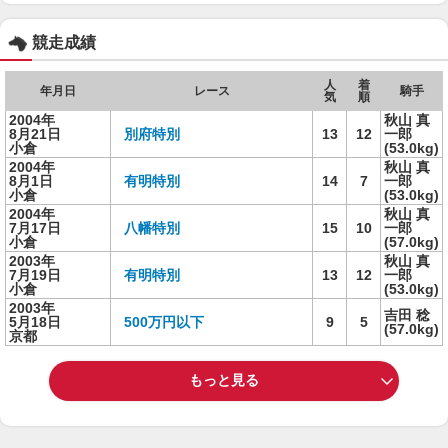
競走成績
人
着
年月日
レース
騎手
気
順
2004年
秋山 真
8月21日
別府特別
13
12
一郎
小倉
(53.0kg)
2004年
秋山 真
8月1日
有明特別
14
7
一郎
小倉
(53.0kg)
2004年
秋山 真
7月17日
八幡特別
15
10
一郎
小倉
(57.0kg)
2003年
秋山 真
7月19日
有明特別
13
12
一郎
小倉
(53.0kg)
2003年
吉田 稔
5月18日
500万円以下
9
5
(57.0kg)
京都
もっと見る