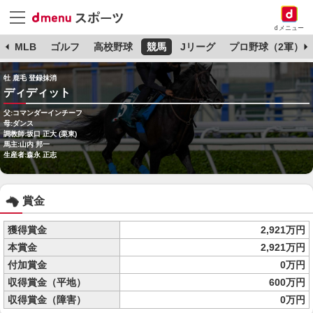
dメニュー
球
MLB
ゴルフ
高校野球
競馬
Jリーグ
プロ野球（2軍）
牡 鹿毛 登録抹消
ディディット
父:コマンダーインチーフ
母:ダンス
調教師:坂口 正大 (栗東)
馬主:山内 邦一
生産者:森永 正志
賞金
獲得賞金
2,921万円
本賞金
2,921万円
付加賞金
0万円
収得賞金（平地）
600万円
収得賞金（障害）
0万円