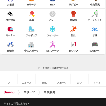
大相撲
Bリーグ
NBA
ラグビー
中央競馬
地方競馬
卓球
バレー
格闘技
バドミントン
モーター
フィギュア
ウィンター
陸上
水泳
自転車
学生スポーツ
Doスポーツ
ビジネス
eスポーツ
データ提供：日本中央競馬会
TOP
ニュース
天気
スポーツ
占い
すべて
スポーツ
中央競馬
サイトご利用にあたって