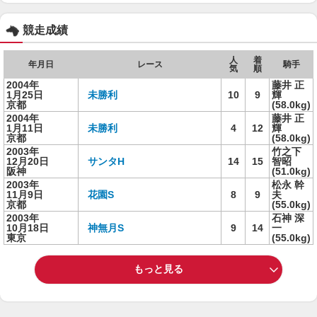
競走成績
人
着
年月日
レース
騎手
気
順
2004年
藤井 正
1月25日
未勝利
10
9
輝
京都
(58.0kg)
2004年
藤井 正
1月11日
未勝利
4
12
輝
京都
(58.0kg)
2003年
竹之下
12月20日
サンタH
14
15
智昭
阪神
(51.0kg)
2003年
松永 幹
11月9日
花園S
8
9
夫
京都
(55.0kg)
2003年
石神 深
10月18日
神無月S
9
14
一
東京
(55.0kg)
もっと見る