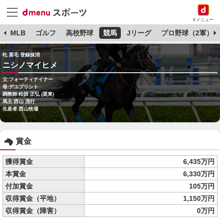
dメニュー
球
MLB
ゴルフ
高校野球
競馬
Jリーグ
プロ野球（2軍）
牝 栗毛 登録抹消
ニシノマイヒメ
父:フォーティナイナー
母:デユプリシト
調教師:松田 正弘 (栗東)
馬主:西山 茂行
生産者:西山牧場
賞金
獲得賞金
6,435万円
本賞金
6,330万円
付加賞金
105万円
収得賞金（平地）
1,150万円
収得賞金（障害）
0万円