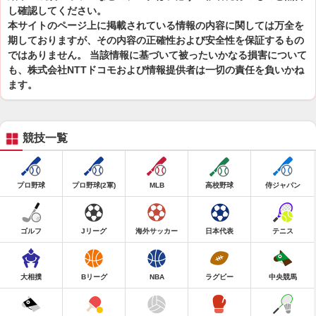
し確認してください。
本サイトのページ上に掲載されている情報の内容に関しては万全を
期しておりますが、その内容の正確性および安全性を保証するもの
ではありません。 当該情報に基づいて被ったいかなる損害について
も、株式会社NTTドコモおよび情報提供者は一切の責任を負いかね
ます。
競技一覧
プロ野球
プロ野球(2軍)
MLB
高校野球
侍ジャパン
ゴルフ
Jリーグ
海外サッカー
日本代表
テニス
大相撲
Bリーグ
NBA
ラグビー
中央競馬