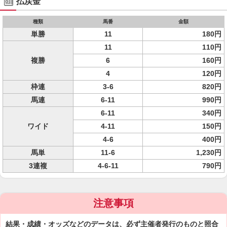
払戻金
種類
馬番
金額
単勝
11
180円
11
110円
複勝
6
160円
4
120円
枠連
3-6
820円
馬連
6-11
990円
6-11
340円
ワイド
4-11
150円
4-6
400円
馬単
11-6
1,230円
3連複
4-6-11
790円
注意事項
結果・成績・オッズなどのデータは、必ず主催者発行のものと照合