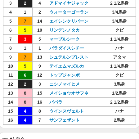
3
2
4
アドマイヤジャック
2 1/2馬身
4
1
2
ウォーターゴーラン
3/4馬身
5
7
14
エイシンクリバーン
3/4馬身
6
5
10
リンデンノタカ
クビ
7
3
5
マーブルシーク
1 1/4馬身
8
1
1
パラダイスシチー
ハナ
9
7
13
シュテルンプレスト
アタマ
10
5
9
テイエムマズルカ
1 1/4馬身
11
6
12
トップジャンボ
クビ
12
2
3
ニシノマイヒメ
3馬身
13
8
15
メイショウオサフネ
1/2馬身
14
8
16
パパラ
2 1/2馬身
15
4
8
ウインスヴェルト
ハナ
16
4
7
サンフェザント
2馬身