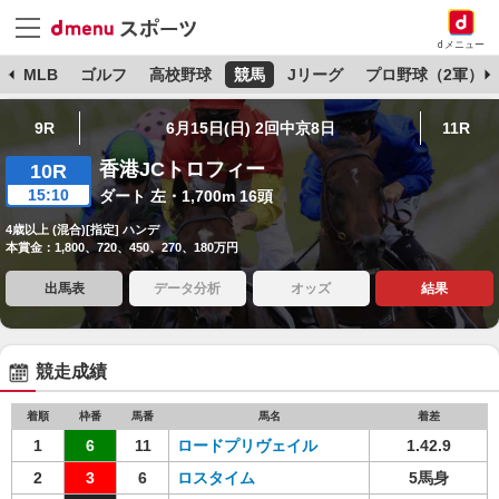
dメニュー
球
MLB
ゴルフ
高校野球
競馬
Jリーグ
プロ野球（2軍）
9R
6月15日(日) 2回中京8日
11R
香港JCトロフィー
10R
15:10
ダート 左・1,700m 16頭
4歳以上 (混合)[指定] ハンデ
本賞金：1,800、720、450、270、180万円
出馬表
データ分析
オッズ
結果
競走成績
着順
枠番
馬番
馬名
着差
1
6
11
ロードプリヴェイル
1.42.9
2
3
6
ロスタイム
5馬身