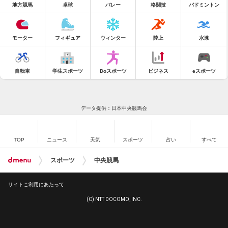
地方競馬
卓球
バレー
格闘技
バドミントン
モーター
フィギュア
ウィンター
陸上
水泳
自転車
学生スポーツ
Doスポーツ
ビジネス
eスポーツ
データ提供：日本中央競馬会
TOP
ニュース
天気
スポーツ
占い
すべて
スポーツ
中央競馬
サイトご利用にあたって
(C) NTT DOCOMO, INC.