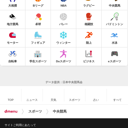
大相撲
Bリーグ
NBA
ラグビー
中央競馬
地方競馬
卓球
バレー
格闘技
バドミントン
モーター
フィギュア
ウィンター
陸上
水泳
自転車
学生スポーツ
Doスポーツ
ビジネス
eスポーツ
データ提供：日本中央競馬会
TOP
ニュース
天気
スポーツ
占い
すべて
スポーツ
中央競馬
サイトご利用にあたって