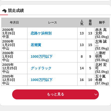
競走成績
人
着
年月日
レース
騎手
気
順
2006年
赤木 高
3月26日
恋路ケ浜特別
13
13
太郎
中京
(52.0kg)
2006年
左海 誠
1月23日
若潮賞
13
15
二
中山
(52.0kg)
2006年
△津村
1月9日
1000万円以下
8
9
明秀
中山
(55.0kg)
2005年
北村 宏
12月25日
グッドラック
14
5
司
中山
(52.0kg)
2005年
五十嵐
12月3日
1000万円以下
16
10
冬樹
中山
(57.0kg)
もっと見る