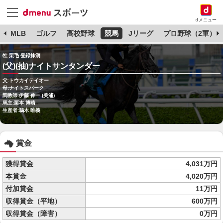
dメニュー
球
MLB
ゴルフ
高校野球
競馬
Jリーグ
プロ野球（2軍）
牡 栗毛 登録抹消
(父)(抽)ナイトサンタンダー
父:トウカイテイオー
母:ナイトスパーク
調教師:伊藤 伸一 (美浦)
馬主:栗本 博晴
生産者:鵜木 唯義
賞金
獲得賞金
4,031万円
本賞金
4,020万円
付加賞金
11万円
収得賞金（平地）
600万円
収得賞金（障害）
0万円