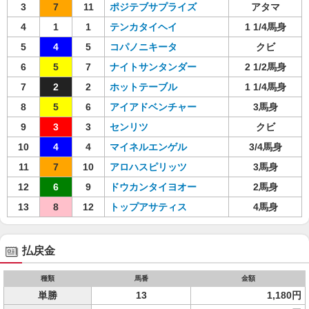
3
7
11
ポジテブサプライズ
アタマ
4
1
1
テンカタイヘイ
1 1/4馬身
5
4
5
コパノニキータ
クビ
6
5
7
ナイトサンタンダー
2 1/2馬身
7
2
2
ホットテーブル
1 1/4馬身
8
5
6
アイアドベンチャー
3馬身
9
3
3
センリツ
クビ
10
4
4
マイネルエンゲル
3/4馬身
11
7
10
アロハスピリッツ
3馬身
12
6
9
ドウカンタイヨオー
2馬身
13
8
12
トップアサティス
4馬身
払戻金
種類
馬番
金額
単勝
13
1,180円