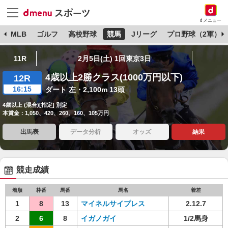
dメニュー
球
MLB
ゴルフ
高校野球
競馬
Jリーグ
プロ野球（2軍）
11R
2月5日(土) 1回東京3日
4歳以上2勝クラス(1000万円以下)
12R
16:15
ダート 左・2,100m 13頭
4歳以上 (混合)[指定] 別定
本賞金：1,050、420、260、160、105万円
出馬表
データ分析
オッズ
結果
競走成績
着順
枠番
馬番
馬名
着差
1
8
13
マイネルサイプレス
2.12.7
2
6
8
イガノガイ
1/2馬身