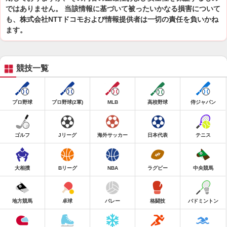
ではありません。 当該情報に基づいて被ったいかなる損害について
も、株式会社NTTドコモおよび情報提供者は一切の責任を負いかね
ます。
競技一覧
プロ野球
プロ野球(2軍)
MLB
高校野球
侍ジャパン
ゴルフ
Jリーグ
海外サッカー
日本代表
テニス
大相撲
Bリーグ
NBA
ラグビー
中央競馬
地方競馬
卓球
バレー
格闘技
バドミントン