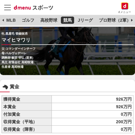
dメニュー
球
MLB
ゴルフ
高校野球
競馬
Jリーグ
プロ野球（2軍）
牝 黒鹿毛 登録抹消
マイヒマワリ
父:コマンダーインチーフ
母:ベルヴェデーレ
調教師:飯田 明弘 (栗東)
馬主:有限会社 高昭牧場
生産者:高昭牧場
賞金
獲得賞金
926万円
本賞金
926万円
付加賞金
0万円
収得賞金（平地）
200万円
収得賞金（障害）
0万円