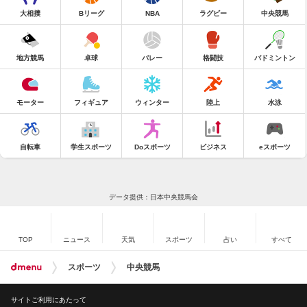
大相撲
Bリーグ
NBA
ラグビー
中央競馬
地方競馬
卓球
バレー
格闘技
バドミントン
モーター
フィギュア
ウィンター
陸上
水泳
自転車
学生スポーツ
Doスポーツ
ビジネス
eスポーツ
データ提供：日本中央競馬会
TOP
ニュース
天気
スポーツ
占い
すべて
スポーツ
中央競馬
サイトご利用にあたって