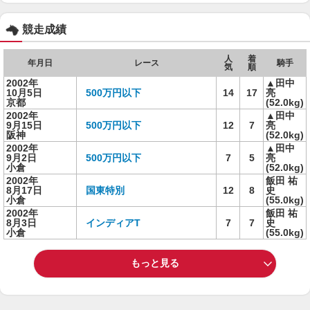
競走成績
人
着
年月日
レース
騎手
気
順
2002年
▲田中
10月5日
500万円以下
14
17
亮
京都
(52.0kg)
2002年
▲田中
9月15日
500万円以下
12
7
亮
阪神
(52.0kg)
2002年
▲田中
9月2日
500万円以下
7
5
亮
小倉
(52.0kg)
2002年
飯田 祐
8月17日
国東特別
12
8
史
小倉
(55.0kg)
2002年
飯田 祐
8月3日
インディアT
7
7
史
小倉
(55.0kg)
もっと見る