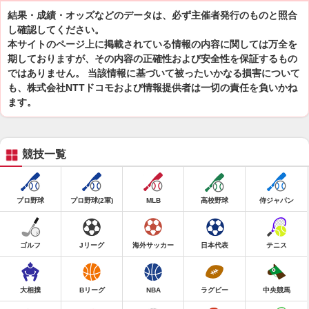
結果・成績・オッズなどのデータは、必ず主催者発行のものと照合
し確認してください。
本サイトのページ上に掲載されている情報の内容に関しては万全を
期しておりますが、その内容の正確性および安全性を保証するもの
ではありません。 当該情報に基づいて被ったいかなる損害について
も、株式会社NTTドコモおよび情報提供者は一切の責任を負いかね
ます。
競技一覧
プロ野球
プロ野球(2軍)
MLB
高校野球
侍ジャパン
ゴルフ
Jリーグ
海外サッカー
日本代表
テニス
大相撲
Bリーグ
NBA
ラグビー
中央競馬