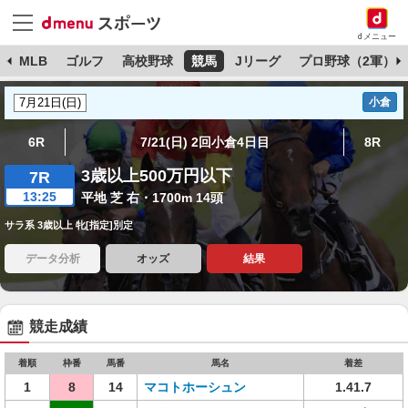
dメニュー
球
MLB
ゴルフ
高校野球
競馬
Jリーグ
プロ野球（2軍）
小倉
6R
7/21(日) 2回小倉4日目
8R
3歳以上500万円以下
7R
13:25
平地 芝 右・1700m 14頭
サラ系 3歳以上 牝[指定]別定
データ分析
オッズ
結果
競走成績
着順
枠番
馬番
馬名
着差
1
8
14
マコトホーシュン
1.41.7