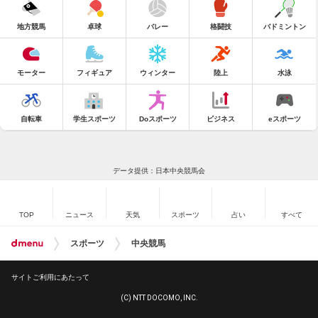
地方競馬
卓球
バレー
格闘技
バドミントン
モーター
フィギュア
ウィンター
陸上
水泳
自転車
学生スポーツ
Doスポーツ
ビジネス
eスポーツ
データ提供：日本中央競馬会
TOP
ニュース
天気
スポーツ
占い
すべて
スポーツ
中央競馬
サイトご利用にあたって
(C) NTT DOCOMO, INC.