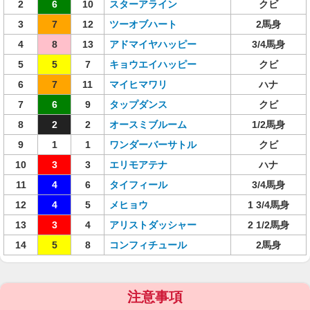
2
6
10
スターアライン
クビ
3
7
12
ツーオブハート
2馬身
4
8
13
アドマイヤハッピー
3/4馬身
5
5
7
キョウエイハッピー
クビ
6
7
11
マイヒマワリ
ハナ
7
6
9
タップダンス
クビ
8
2
2
オースミブルーム
1/2馬身
9
1
1
ワンダーバーサトル
クビ
10
3
3
エリモアテナ
ハナ
11
4
6
タイフィール
3/4馬身
12
4
5
メヒョウ
1 3/4馬身
13
3
4
アリストダッシャー
2 1/2馬身
14
5
8
コンフィチュール
2馬身
注意事項