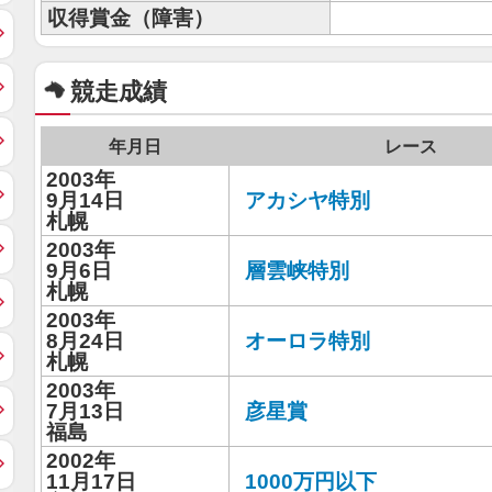
収得賞金（障害）
競走成績
年月日
レース
2003年
9月14日
アカシヤ特別
札幌
2003年
9月6日
層雲峡特別
札幌
2003年
8月24日
オーロラ特別
札幌
2003年
7月13日
彦星賞
福島
2002年
11月17日
1000万円以下