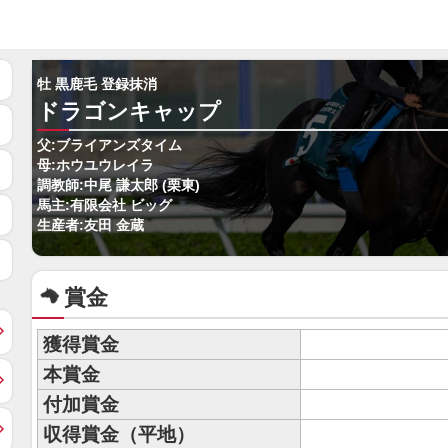
牡 黒鹿毛 登録抹消
ドラゴンキャップ
父:ブライアンズタイム
母:ホウユウレイラ
調教師:中尾 謙太郎 (栗東)
馬主:有限会社 ビッグ
生産者:友田 金蔵
賞金
獲得賞金
本賞金
付加賞金
収得賞金（平地）