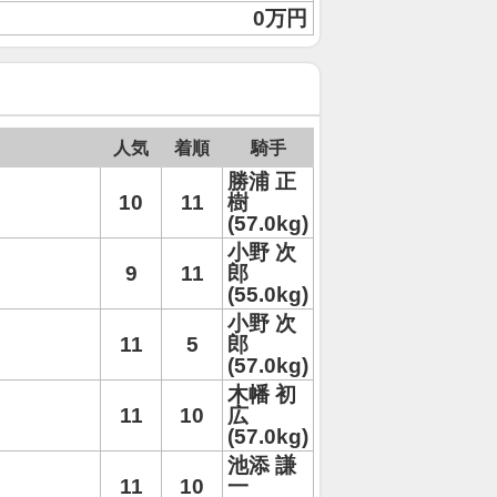
0万円
人気
着順
騎手
勝浦 正
10
11
樹
(57.0kg)
小野 次
9
11
郎
(55.0kg)
小野 次
11
5
郎
(57.0kg)
木幡 初
11
10
広
(57.0kg)
池添 謙
11
10
一