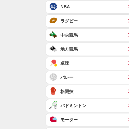
NBA
ラグビー
中央競馬
地方競馬
卓球
バレー
格闘技
バドミントン
モーター