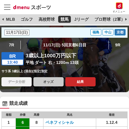
dメニュー
球
MLB
ゴルフ
高校野球
競馬
Jリーグ
プロ野球（2軍）
福島
中山
京都
7R
11/17(日) 5回京都6日目
9R
3歳以上1000万円以下
8R
13:40
平地 ダート 右・1200m 13頭
サラ系 3歳以上 (混合)[指定]別定
データ分析
オッズ
結果
競走成績
着順
枠番
馬番
馬名
着差
1
6
8
ベネフィシャル
1.12.4