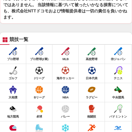
ではありません。 当該情報に基づいて被ったいかなる損害について
も、株式会社NTTドコモおよび情報提供者は一切の責任を負いかね
ます。
競技一覧
プロ野球
プロ野球(2軍)
MLB
高校野球
侍ジャパン
ゴルフ
Jリーグ
海外サッカー
日本代表
テニス
大相撲
Bリーグ
NBA
ラグビー
中央競馬
地方競馬
卓球
バレー
格闘技
バドミントン