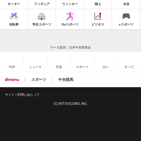
モーター
フィギュア
ウィンター
陸上
水泳
自転車
学生スポーツ
Doスポーツ
ビジネス
eスポーツ
データ提供：日本中央競馬会
TOP
ニュース
天気
スポーツ
占い
すべて
スポーツ
中央競馬
サイトご利用にあたって
(C) NTT DOCOMO, INC.