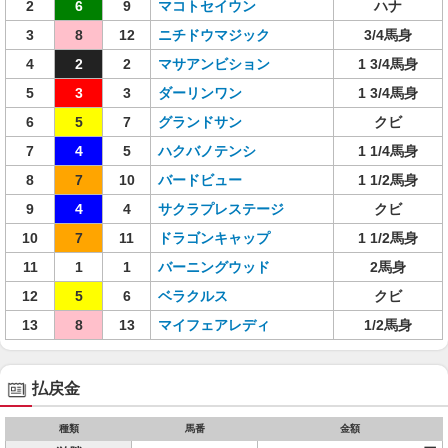
2
6
9
マコトセイウン
ハナ
3
8
12
ニチドウマジック
3/4馬身
4
2
2
マサアンビション
1 3/4馬身
5
3
3
ダーリンワン
1 3/4馬身
6
5
7
グランドサン
クビ
7
4
5
ハクバノテンシ
1 1/4馬身
8
7
10
バードビュー
1 1/2馬身
9
4
4
サクラプレステージ
クビ
10
7
11
ドラゴンキャップ
1 1/2馬身
11
1
1
バーニングウッド
2馬身
12
5
6
ベラクルス
クビ
13
8
13
マイフェアレディ
1/2馬身
払戻金
種類
馬番
金額