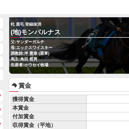
牝 鹿毛 登録抹消
(地)モンパルナス
父:サンダーガルチ
母:エックスワイスキー
調教師:坪 憲章 (栗東)
馬主:角田 哲男
生産者:ホウセイ牧場
賞金
獲得賞金
本賞金
付加賞金
収得賞金（平地）