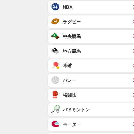
NBA
ラグビー
中央競馬
地方競馬
卓球
バレー
格闘技
バドミントン
モーター