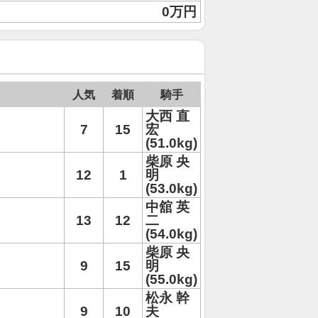
0万円
人気
着順
騎手
大西 直
7
15
宏
(51.0kg)
柴原 央
12
1
明
(53.0kg)
中舘 英
13
12
二
(54.0kg)
柴原 央
9
15
明
(55.0kg)
松永 幹
9
10
夫