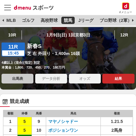
dメニュー
球
MLB
ゴルフ
高校野球
競馬
Jリーグ
プロ野球（2軍）
10R
1月9日(日) 1回京都3日
12R
新春S
11R
15:45
芝 右 外回り・1,400m 16頭
4歳以上 (混合)[指定] 別定
本賞金：1,800、720、450、270、180万円
出馬表
データ分析
オッズ
結果
競走成績
着順
枠番
馬番
馬名
着差
1
5
9
マヤノシャドー
1.21.5
2
5
10
ポジションワン
2馬身