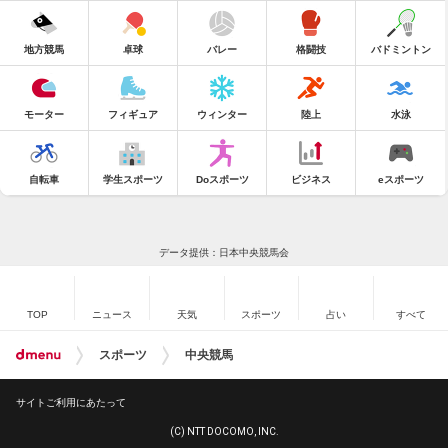
地方競馬
卓球
バレー
格闘技
バドミントン
モーター
フィギュア
ウィンター
陸上
水泳
自転車
学生スポーツ
Doスポーツ
ビジネス
eスポーツ
データ提供：日本中央競馬会
TOP
ニュース
天気
スポーツ
占い
すべて
スポーツ
中央競馬
サイトご利用にあたって
(C) NTT DOCOMO, INC.