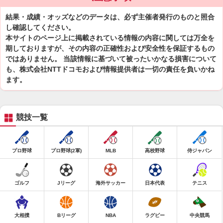
結果・成績・オッズなどのデータは、必ず主催者発行のものと照合
し確認してください。
本サイトのページ上に掲載されている情報の内容に関しては万全を
期しておりますが、その内容の正確性および安全性を保証するもの
ではありません。 当該情報に基づいて被ったいかなる損害について
も、株式会社NTTドコモおよび情報提供者は一切の責任を負いかね
ます。
競技一覧
プロ野球
プロ野球(2軍)
MLB
高校野球
侍ジャパン
ゴルフ
Jリーグ
海外サッカー
日本代表
テニス
大相撲
Bリーグ
NBA
ラグビー
中央競馬