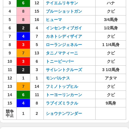
3
6
12
テイエムリキサン
ハナ
4
8
15
ブルーショットガン
クビ
5
8
16
ヒューマ
3/4馬身
6
2
4
インセンティブガイ
1/2馬身
7
4
7
カネトシディザイア
クビ
8
3
5
ローランジェネルー
1 1/4馬身
9
7
13
タニノマティーニ
クビ
10
3
6
トニービーバー
クビ
11
2
3
サイレントクルーズ
3 1/2馬身
12
1
1
モンパルナス
アタマ
13
7
14
フミノトップヒル
クビ
14
6
11
トーヨーリンカーン
クビ
15
4
8
ラブイズミラクル
9馬身
競争
1
2
ショウナンワンダー
中止