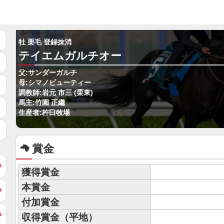
牡 栗毛 登録抹消
テイエムガルチオー
父:サンダーガルチ
母:シマノビューティー
調教師:岩元 市三 (栗東)
馬主:竹園 正繼
生産者:杵臼牧場
賞金
獲得賞金
本賞金
付加賞金
収得賞金（平地）