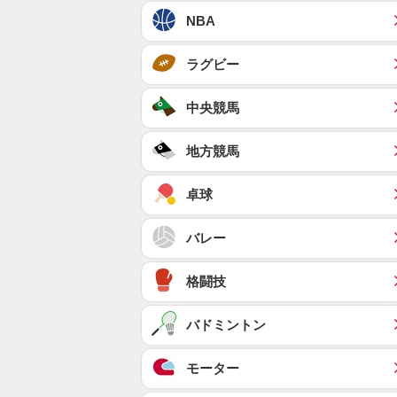
NBA
ラグビー
中央競馬
地方競馬
卓球
バレー
格闘技
バドミントン
モーター