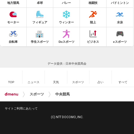
地方競馬
卓球
バレー
格闘技
バドミントン
モーター
フィギュア
ウィンター
陸上
水泳
自転車
学生スポーツ
Doスポーツ
ビジネス
eスポーツ
データ提供：日本中央競馬会
TOP
ニュース
天気
スポーツ
占い
すべて
スポーツ
中央競馬
サイトご利用にあたって
(C) NTT DOCOMO, INC.