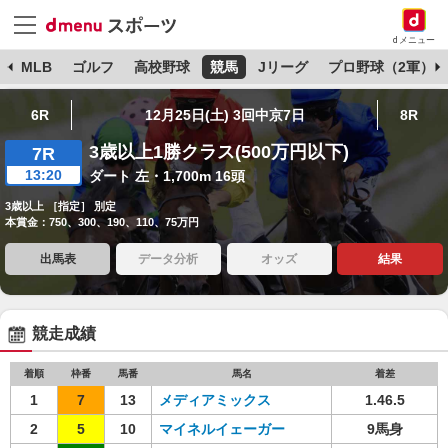
dメニュー
球
MLB
ゴルフ
高校野球
競馬
Jリーグ
プロ野球（2軍）
6R
12月25日(土) 3回中京7日
8R
3歳以上1勝クラス(500万円以下)
7R
13:20
ダート 左・1,700m 16頭
3歳以上 ［指定］ 別定
本賞金：750、300、190、110、75万円
出馬表
データ分析
オッズ
結果
競走成績
着順
枠番
馬番
馬名
着差
1
7
13
メディアミックス
1.46.5
2
5
10
マイネルイェーガー
9馬身