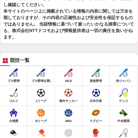
し確認してください。
本サイトのページ上に掲載されている情報の内容に関しては万全を
期しておりますが、その内容の正確性および安全性を保証するもの
ではありません。 当該情報に基づいて被ったいかなる損害について
も、株式会社NTTドコモおよび情報提供者は一切の責任を負いかね
ます。
競技一覧
プロ野球
プロ野球(2軍)
MLB
高校野球
侍ジャパン
ゴルフ
Jリーグ
海外サッカー
日本代表
テニス
大相撲
Bリーグ
NBA
ラグビー
中央競馬