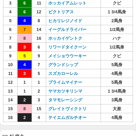
3
6
11
ホッカイアムレット
クビ
4
6
12
ビクトリアス
1 3/4馬身
5
4
8
ヒカリレジノイド
2馬身
6
7
14
イーグルドライバー
1/2馬身
7
8
16
ホッカイゲントク
ハナ
8
3
6
リワードタイクーン
1/2馬身
9
5
9
メイショウウーキー
クビ
10
4
7
グランドシップ
5馬身
11
3
5
スズカローレル
4馬身
12
1
1
プライムマイナー
5馬身
13
1
2
ヤマカツキリシマ
1 3/4馬身
14
2
3
タマモレーシング
3馬身
15
8
15
グレイトヴィクトリ
大差
16
2
4
テイエムガルチオー
4馬身