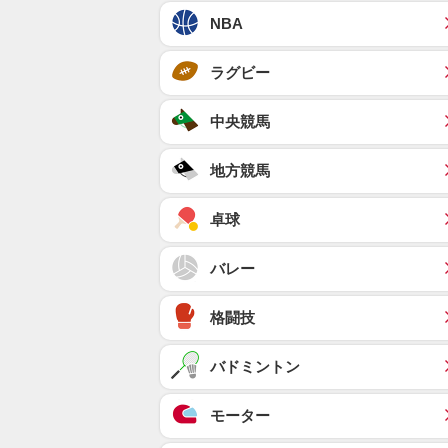
NBA
ラグビー
中央競馬
地方競馬
卓球
バレー
格闘技
バドミントン
モーター