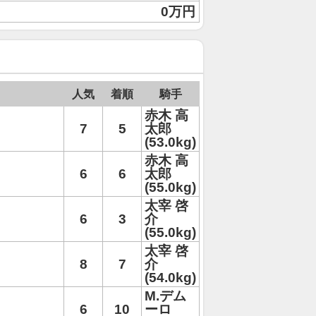
0万円
人気
着順
騎手
赤木 高
7
5
太郎
(53.0kg)
赤木 高
6
6
太郎
(55.0kg)
太宰 啓
6
3
介
(55.0kg)
太宰 啓
8
7
介
(54.0kg)
M.デム
6
10
ーロ