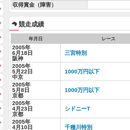
収得賞金（障害）
競走成績
年月日
レース
2005年
6月18日
三宮特別
阪神
2005年
5月22日
1000万円以下
中京
2005年
5月8日
1000万円以下
京都
2005年
4月23日
シドニーT
京都
2005年
4月10日
千種川特別