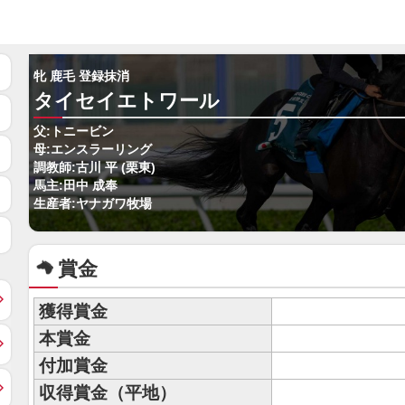
牝 鹿毛 登録抹消
タイセイエトワール
父:トニービン
母:エンスラーリング
調教師:古川 平 (栗東)
馬主:田中 成奉
生産者:ヤナガワ牧場
賞金
獲得賞金
本賞金
付加賞金
収得賞金（平地）