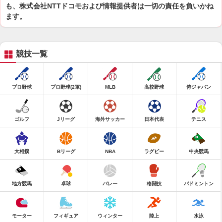
も、株式会社NTTドコモおよび情報提供者は一切の責任を負いかね
ます。
競技一覧
プロ野球
プロ野球(2軍)
MLB
高校野球
侍ジャパン
ゴルフ
Jリーグ
海外サッカー
日本代表
テニス
大相撲
Bリーグ
NBA
ラグビー
中央競馬
地方競馬
卓球
バレー
格闘技
バドミントン
モーター
フィギュア
ウィンター
陸上
水泳