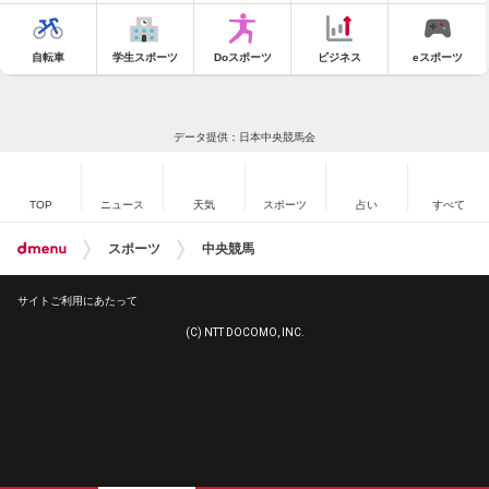
自転車
学生スポーツ
Doスポーツ
ビジネス
eスポーツ
データ提供：日本中央競馬会
TOP
ニュース
天気
スポーツ
占い
すべて
スポーツ
中央競馬
サイトご利用にあたって
(C) NTT DOCOMO, INC.