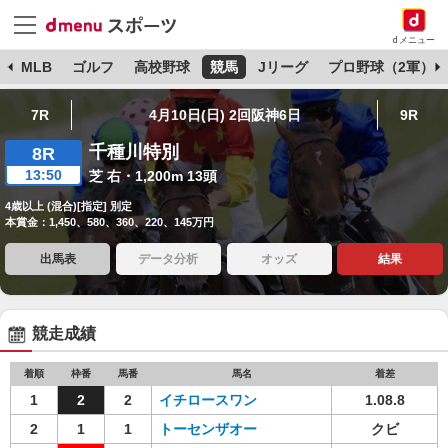
dメニュー
球
MLB
ゴルフ
高校野球
競馬
Jリーグ
プロ野球（2軍）
7R
4月10日(日) 2回阪神6日
9R
千種川特別
8R
13:50
芝 右・1,200m 13頭
4歳以上 (混合)[指定] 別定
本賞金：1,450、580、360、220、145万円
出馬表
データ分析
オッズ
結果
競走成績
着順
枠番
馬番
馬名
着差
1
2
2
イチロースワン
1.08.8
2
1
1
トーセンザオー
クビ