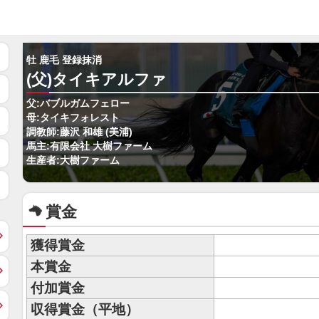
牡 鹿毛 登録抹消
(父)タイキアルファ
父:バブルガムフェロー
母:タイキフォレスト
調教師:藤沢 和雄 (美浦)
馬主:有限会社 大樹ファーム
生産者:大樹ファーム
賞金
獲得賞金
本賞金
付加賞金
収得賞金（平地）