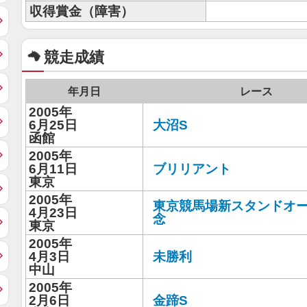
収得賞金（障害）
競走成績
年月日
レース
2005年
6月25日
大沼S
函館
2005年
6月11日
ブリリアント
東京
2005年
東京競馬場新スタンドオ
4月23日
念
東京
2005年
4月3日
未勝利
中山
2005年
2月6日
金蹄S