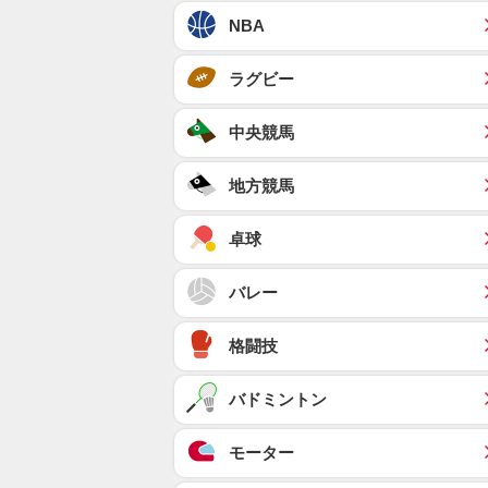
NBA
ラグビー
中央競馬
地方競馬
卓球
バレー
格闘技
バドミントン
モーター