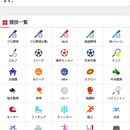
ます。
競技一覧
プロ野球
プロ野球(2軍)
MLB
高校野球
侍ジャパン
ゴルフ
Jリーグ
海外サッカー
日本代表
テニス
大相撲
Bリーグ
NBA
ラグビー
中央競馬
地方競馬
卓球
バレー
格闘技
バドミントン
モーター
フィギュア
ウィンター
陸上
水泳