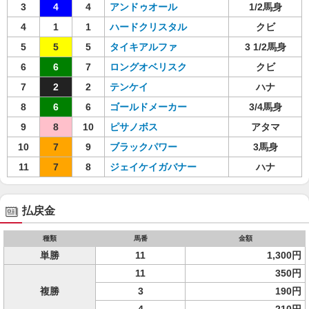
3
4
4
アンドゥオール
1/2馬身
4
1
1
ハードクリスタル
クビ
5
5
5
タイキアルファ
3 1/2馬身
6
6
7
ロングオベリスク
クビ
7
2
2
テンケイ
ハナ
8
6
6
ゴールドメーカー
3/4馬身
9
8
10
ピサノボス
アタマ
10
7
9
ブラックパワー
3馬身
11
7
8
ジェイケイガバナー
ハナ
払戻金
種類
馬番
金額
単勝
11
1,300円
11
350円
複勝
3
190円