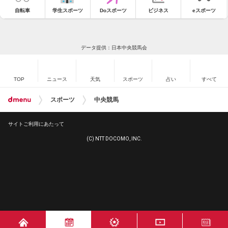
自転車
学生スポーツ
Doスポーツ
ビジネス
eスポーツ
データ提供：日本中央競馬会
TOP
ニュース
天気
スポーツ
占い
すべて
スポーツ
中央競馬
サイトご利用にあたって
(C) NTT DOCOMO, INC.