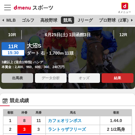
dメニュー
球
MLB
ゴルフ
高校野球
競馬
Jリーグ
プロ野球（2軍）
10R
6月25日(土) 1回函館3日
12R
大沼S
11R
15:30
ダート 右・1,700m 11頭
3歳以上 (混合)(特指) ハンデ
本賞金：2,400、960、600、360、240万円
出馬表
データ分析
オッズ
結果
競走成績
着順
枠番
馬番
馬名
着差
1
8
11
カフェオリンポス
1.44.0
2
3
3
ラントゥザフリーズ
2 1/2馬身