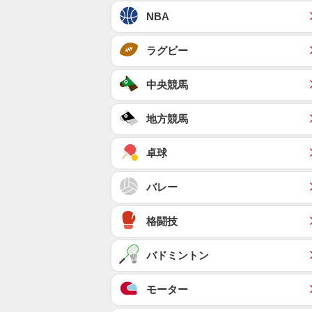
NBA
ラグビー
中央競馬
地方競馬
卓球
バレー
格闘技
バドミントン
モーター