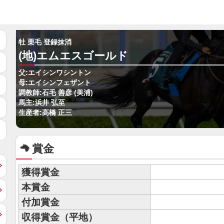
牡 栗毛 登録抹消
(地)エムエスゴールド
父:エイシンワシントン
母:エイシンフェザント
調教師:石毛 善彦 (美浦)
馬主:浜井 弘至
生産者:高橋 正三
賞金
獲得賞金
本賞金
付加賞金
収得賞金（平地）