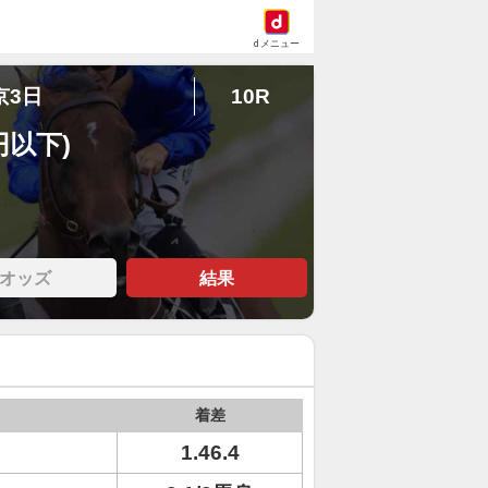
dメニュー
京3日
10R
円以下)
オッズ
結果
着差
ト
1.46.4