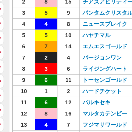
2
8
15
チアズアビリティ
3
5
9
パンタムクリスタ
4
4
8
ニュースブレイク
5
5
10
ハヤチマル
6
7
14
エムエスゴールド
7
2
4
バージョンワン
8
3
6
ライジングハート
9
6
11
トーセンゴールド
10
1
2
ハードチケット
11
6
12
パルキセキ
12
8
16
マルタカテンビー
13
4
7
フジマサワールド