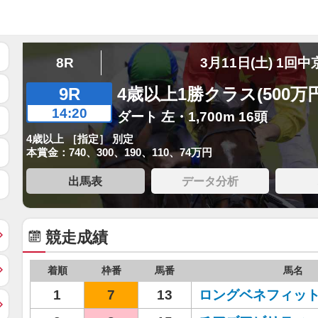
8R
3月11日(土) 1回中
9R
4歳以上1勝クラス(500万
14:20
ダート 左・1,700m 16頭
4歳以上 ［指定］ 別定
本賞金：740、300、190、110、74万円
出馬表
データ分析
競走成績
着順
枠番
馬番
馬名
1
7
13
ロングベネフィッ