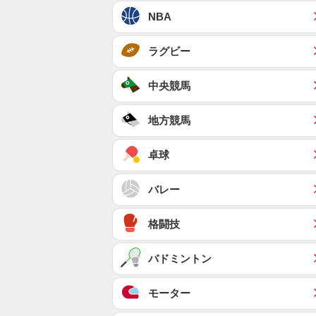
NBA
ラグビー
中央競馬
地方競馬
卓球
バレー
格闘技
バドミントン
モーター