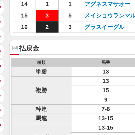
14
1
1
アグネスマサオー
15
3
5
メイショウランマ
16
2
3
グラスイーグル
払戻金
種類
馬番
単勝
13
13
複勝
15
9
枠連
7-8
馬連
13-15
13-15