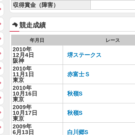
収得賞金（障害）
競走成績
年月日
レース
2010年
12月4日
堺ステークス
阪神
2010年
11月1日
赤富士Ｓ
東京
2010年
10月16日
秋嶺S
東京
2009年
10月17日
秋嶺S
東京
2009年
6月13日
白川郷S