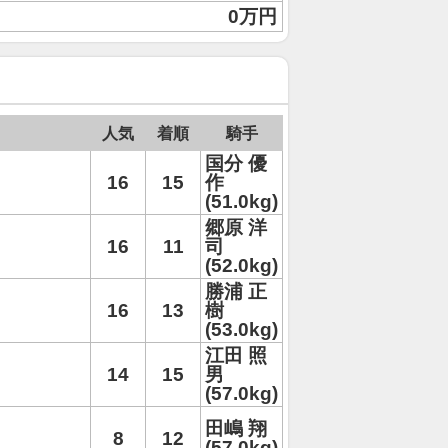
0万円
人気
着順
騎手
国分 優
16
15
作
(51.0kg)
郷原 洋
16
11
司
(52.0kg)
勝浦 正
16
13
樹
(53.0kg)
江田 照
14
15
男
(57.0kg)
田嶋 翔
8
12
(57.0kg)