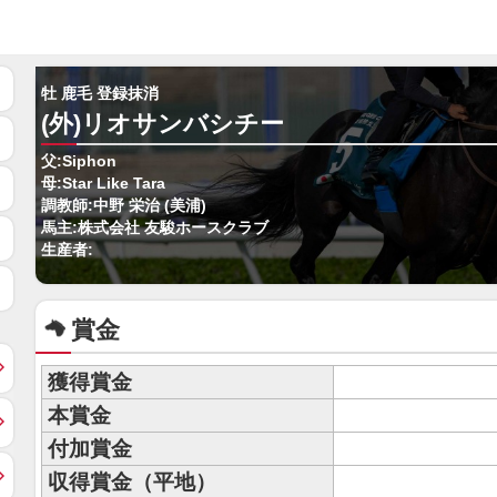
牡 鹿毛 登録抹消
(外)リオサンバシチー
父:Siphon
母:Star Like Tara
調教師:中野 栄治 (美浦)
馬主:株式会社 友駿ホースクラブ
生産者:
賞金
獲得賞金
本賞金
付加賞金
収得賞金（平地）