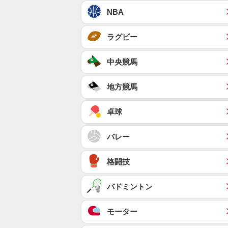
NBA
ラグビー
中央競馬
地方競馬
卓球
バレー
格闘技
バドミントン
モーター