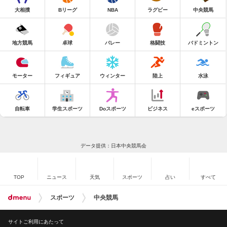
大相撲
Bリーグ
NBA
ラグビー
中央競馬
地方競馬
卓球
バレー
格闘技
バドミントン
モーター
フィギュア
ウィンター
陸上
水泳
自転車
学生スポーツ
Doスポーツ
ビジネス
eスポーツ
データ提供：日本中央競馬会
TOP
ニュース
天気
スポーツ
占い
すべて
スポーツ
中央競馬
サイトご利用にあたって