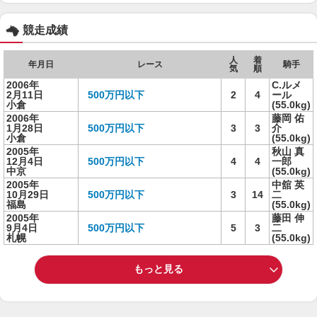
競走成績
人
着
年月日
レース
騎手
気
順
2006年
C.ルメ
2月11日
500万円以下
2
4
ール
小倉
(55.0kg)
2006年
藤岡 佑
1月28日
500万円以下
3
3
介
小倉
(55.0kg)
2005年
秋山 真
12月4日
500万円以下
4
4
一郎
中京
(55.0kg)
2005年
中舘 英
10月29日
500万円以下
3
14
二
福島
(55.0kg)
2005年
藤田 伸
9月4日
500万円以下
5
3
二
札幌
(55.0kg)
もっと見る