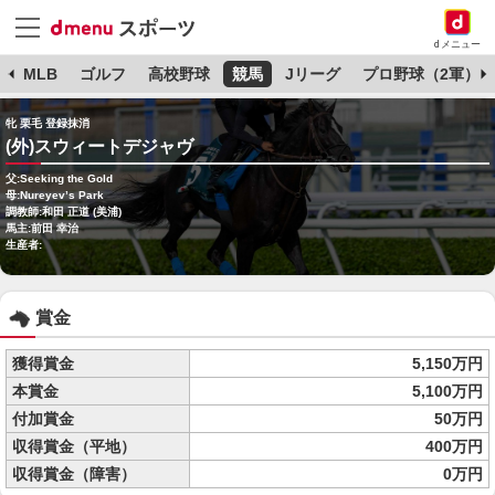
dメニュー
球
MLB
ゴルフ
高校野球
競馬
Jリーグ
プロ野球（2軍）
牝 栗毛 登録抹消
(外)スウィートデジャヴ
父:Seeking the Gold
母:Nureyev’s Park
調教師:和田 正道 (美浦)
馬主:前田 幸治
生産者:
賞金
獲得賞金
5,150万円
本賞金
5,100万円
付加賞金
50万円
収得賞金（平地）
400万円
収得賞金（障害）
0万円