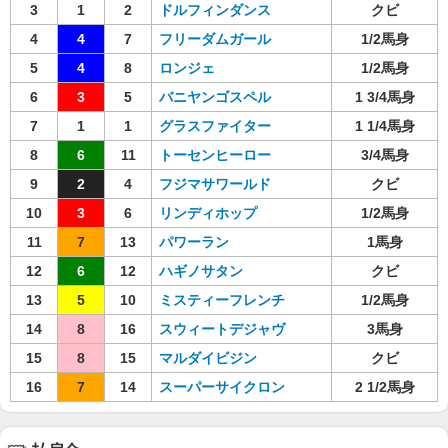
3
1
2
ドルフィンダンス
クビ
4
4
7
フリーダムガール
1/2馬身
5
4
8
ロンジェ
1/2馬身
6
3
5
バニヤンゴスペル
1 3/4馬身
7
1
1
グラスファイター
1 1/4馬身
8
6
11
トーセンヒーロー
3/4馬身
9
2
4
フジマサワールド
クビ
10
3
6
リンディホップ
1/2馬身
11
7
13
パワーラン
1馬身
12
6
12
ハギノサタン
クビ
13
5
10
ミスティーフレンチ
1/2馬身
14
8
16
スウィートデジャヴ
3馬身
15
8
15
マルダイビジン
クビ
16
7
14
スーパーサイクロン
2 1/2馬身