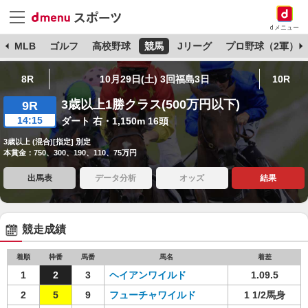
dメニュー
球
MLB
ゴルフ
高校野球
競馬
Jリーグ
プロ野球（2軍）
8R
10月29日(土) 3回福島3日
10R
3歳以上1勝クラス(500万円以下)
9R
14:15
ダート 右・1,150m 16頭
3歳以上 (混合)[指定] 別定
本賞金：750、300、190、110、75万円
出馬表
データ分析
オッズ
結果
競走成績
着順
枠番
馬番
馬名
着差
1
2
3
ヘイアンワイルド
1.09.5
2
5
9
フューチャワイルド
1 1/2馬身