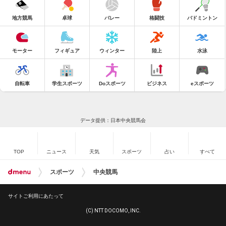
地方競馬
卓球
バレー
格闘技
バドミントン
モーター
フィギュア
ウィンター
陸上
水泳
自転車
学生スポーツ
Doスポーツ
ビジネス
eスポーツ
データ提供：日本中央競馬会
TOP
ニュース
天気
スポーツ
占い
すべて
スポーツ
中央競馬
サイトご利用にあたって
(C) NTT DOCOMO, INC.