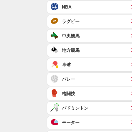
NBA
ラグビー
中央競馬
地方競馬
卓球
バレー
格闘技
バドミントン
モーター