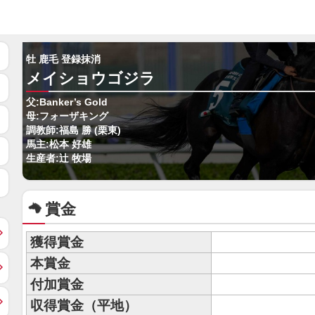
牡 鹿毛 登録抹消
メイショウゴジラ
父:Banker’s Gold
母:フォーザキング
調教師:福島 勝 (栗東)
馬主:松本 好雄
生産者:辻 牧場
賞金
獲得賞金
本賞金
付加賞金
収得賞金（平地）