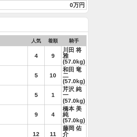
0万円
人気
着順
騎手
川田 将
4
9
雅
(57.0kg)
和田 竜
5
10
二
(57.0kg)
芹沢 純
5
1
一
(57.0kg)
橋本 美
9
4
純
(57.0kg)
藤岡 佑
12
11
介