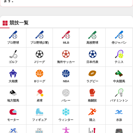
ます。
競技一覧
プロ野球
プロ野球(2軍)
MLB
高校野球
侍ジャパン
ゴルフ
Jリーグ
海外サッカー
日本代表
テニス
大相撲
Bリーグ
NBA
ラグビー
中央競馬
地方競馬
卓球
バレー
格闘技
バドミントン
モーター
フィギュア
ウィンター
陸上
水泳