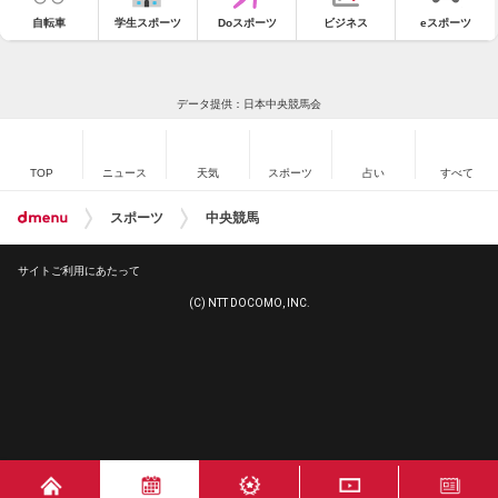
自転車
学生スポーツ
Doスポーツ
ビジネス
eスポーツ
データ提供：日本中央競馬会
TOP
ニュース
天気
スポーツ
占い
すべて
スポーツ
中央競馬
サイトご利用にあたって
(C) NTT DOCOMO, INC.