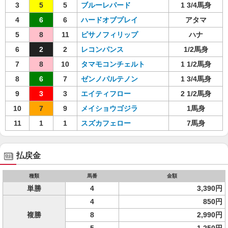
3
5
5
ブルーレパード
1 3/4馬身
4
6
6
ハードオブプレイ
アタマ
5
8
11
ピサノフィリップ
ハナ
6
2
2
レコンパンス
1/2馬身
7
8
10
タマモコンチェルト
1 1/2馬身
8
6
7
ゼンノパルテノン
1 3/4馬身
9
3
3
エイティフロー
2 1/2馬身
10
7
9
メイショウゴジラ
1馬身
11
1
1
スズカフェロー
7馬身
払戻金
種類
馬番
金額
単勝
4
3,390円
4
850円
複勝
8
2,990円