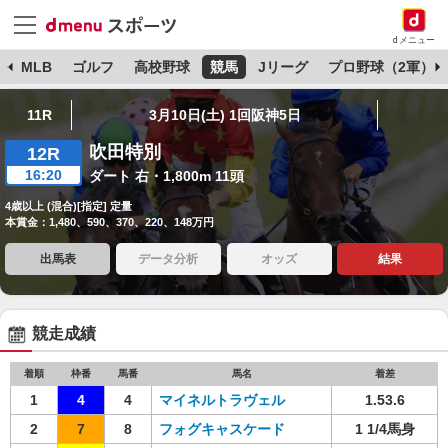
dメニュー
球
MLB
ゴルフ
高校野球
競馬
Jリーグ
プロ野球（2軍）
11R
3月10日(土) 1回阪神5日
吹田特別
12R
16:20
ダート 右・1,800m 11頭
4歳以上 (混合)[指定] 定量
本賞金：1,480、590、370、220、148万円
出馬表
データ分析
オッズ
結果
競走成績
着順
枠番
馬番
馬名
着差
1
4
4
マイネルトラヴェル
1.53.6
2
7
8
フォグキャスケード
1 1/4馬身