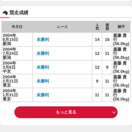
競走成績
人
着
年月日
レース
騎手
気
順
2004年
嘉藤 貴
8月15日
未勝利
14
16
行
新潟
(56.0kg)
2004年
嘉藤 貴
7月24日
未勝利
12
11
行
新潟
(56.0kg)
2004年
嘉藤 貴
3月6日
未勝利
12
9
行
中京
(56.0kg)
2004年
嘉藤 貴
2月21日
未勝利
9
11
行
東京
(56.0kg)
2004年
嘉藤 貴
1月31日
未勝利
11
11
行
東京
(56.0kg)
もっと見る