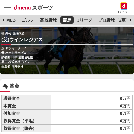
dメニュー
球
MLB
ゴルフ
高校野球
競馬
Jリーグ
プロ野球（2軍）
牡 栗毛 登録抹消
(父)ウインレジアス
父:サツカーボーイ
母:ハートリープス
調教師:田中 清隆 (美浦)
馬主:株式会社 ウイン
生産者:仲野牧場
賞金
獲得賞金
0万円
本賞金
0万円
付加賞金
0万円
収得賞金（平地）
0万円
収得賞金（障害）
0万円