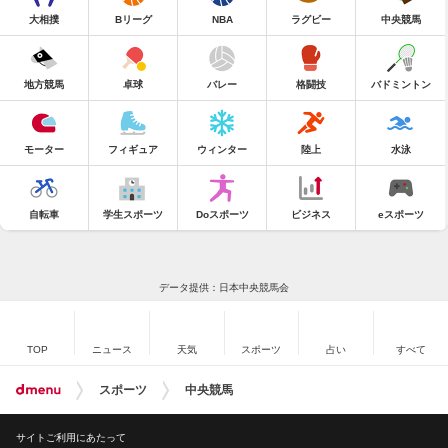
大相撲
Bリーグ
NBA
ラグビー
中央競馬
地方競馬
卓球
バレー
格闘技
バドミントン
モーター
フィギュア
ウィンター
陸上
水泳
自転車
学生スポーツ
Doスポーツ
ビジネス
eスポーツ
データ提供：日本中央競馬会
TOP
ニュース
天気
スポーツ
占い
すべて
スポーツ
中央競馬
サイトご利用にあたって