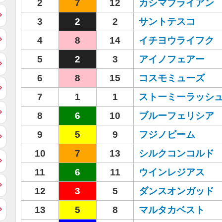
2
7
12
カシマブライアン
3
2
2
サントテスコ
4
8
14
イチヨウライフク
5
2
3
アイノフェアー
6
8
15
コスモミューズ
7
1
1
ストーミーラッシ
8
6
10
ブルーフェリシア
9
5
9
フジノビーム
10
7
13
シルクコンコルド
11
6
11
ウインレジアス
12
3
5
ダンスオンガッド
13
5
8
マルタカベスト