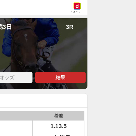
dメニュー
潟3日
3R
オッズ
結果
着差
1.13.5