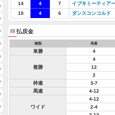
14
4
7
イブキミーティア
15
4
6
ダンスコンコルド
払戻金
種類
馬番
単勝
4
4
複勝
12
2
枠連
3-7
馬連
4-12
4-12
ワイド
2-4
2-12