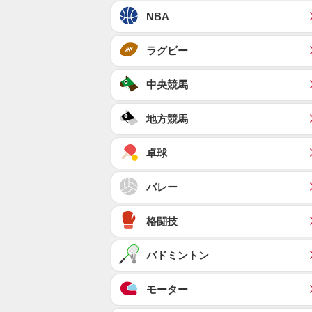
NBA
ラグビー
中央競馬
地方競馬
卓球
バレー
格闘技
バドミントン
モーター