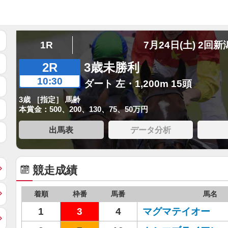
1R
7月24日(土) 2回新
2R
3歳未勝利
10:30
ダート 左・1,200m 15頭
3歳 ［指定］ 馬齢
本賞金：500、200、130、75、50万円
出馬表
データ分析
競走成績
着順
枠番
馬番
馬名
1
3
4
マグマテイオー