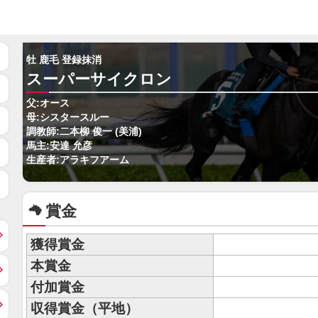
牡 鹿毛 登録抹消
スーパーサイクロン
父:オース
母:シスタースルー
調教師:二本柳 俊一 (美浦)
馬主:安達 允彦
生産者:アラキフアーム
賞金
獲得賞金
本賞金
付加賞金
収得賞金（平地）