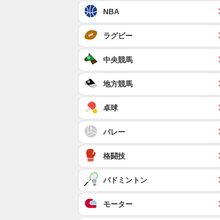
NBA
ラグビー
中央競馬
地方競馬
卓球
バレー
格闘技
バドミントン
モーター