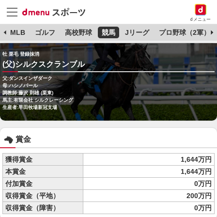
dメニュー
球
MLB
ゴルフ
高校野球
競馬
Jリーグ
プロ野球（2軍）
牡 栗毛 登録抹消
(父)シルクスクランブル
父:ダンスインザダーク
母:ハシノパール
調教師:藤沢 則雄 (栗東)
馬主:有限会社 シルクレーシング
生産者:早田牧場新冠支場
賞金
獲得賞金
1,644万円
本賞金
1,644万円
付加賞金
0万円
収得賞金（平地）
200万円
収得賞金（障害）
0万円