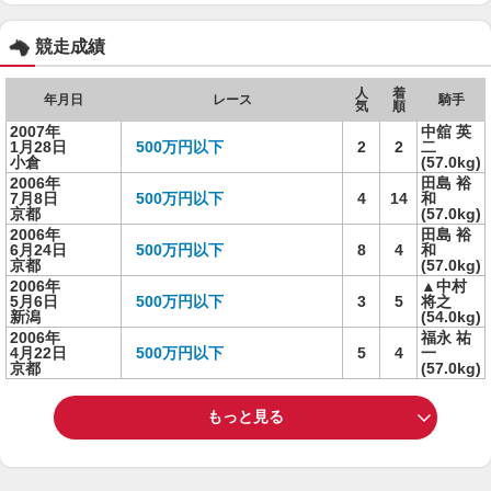
競走成績
人
着
年月日
レース
騎手
気
順
2007年
中舘 英
1月28日
500万円以下
2
2
二
小倉
(57.0kg)
2006年
田島 裕
7月8日
500万円以下
4
14
和
京都
(57.0kg)
2006年
田島 裕
6月24日
500万円以下
8
4
和
京都
(57.0kg)
2006年
▲中村
5月6日
500万円以下
3
5
将之
新潟
(54.0kg)
2006年
福永 祐
4月22日
500万円以下
5
4
一
京都
(57.0kg)
もっと見る