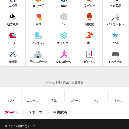
大相撲
Bリーグ
NBA
ラグビー
中央競馬
地方競馬
卓球
バレー
格闘技
バドミントン
モーター
フィギュア
ウィンター
陸上
水泳
自転車
学生スポーツ
Doスポーツ
ビジネス
eスポーツ
データ提供：日本中央競馬会
TOP
ニュース
天気
スポーツ
占い
すべて
スポーツ
中央競馬
サイトご利用にあたって