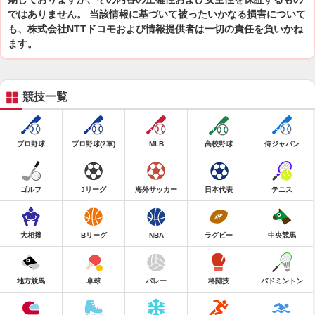
ではありません。 当該情報に基づいて被ったいかなる損害について
も、株式会社NTTドコモおよび情報提供者は一切の責任を負いかね
ます。
競技一覧
プロ野球
プロ野球(2軍)
MLB
高校野球
侍ジャパン
ゴルフ
Jリーグ
海外サッカー
日本代表
テニス
大相撲
Bリーグ
NBA
ラグビー
中央競馬
地方競馬
卓球
バレー
格闘技
バドミントン