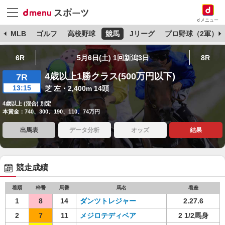
dメニュー
球
MLB
ゴルフ
高校野球
競馬
Jリーグ
プロ野球（2軍）
6R
5月6日(土) 1回新潟3日
8R
4歳以上1勝クラス(500万円以下)
7R
13:15
芝 左・2,400m 14頭
4歳以上 (混合) 別定
本賞金：740、300、190、110、74万円
出馬表
データ分析
オッズ
結果
競走成績
着順
枠番
馬番
馬名
着差
1
8
14
ダンツトレジャー
2.27.6
2
7
11
メジロテディベア
2 1/2馬身