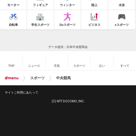
モーター
フィギュア
ウィンター
陸上
水泳
自転車
学生スポーツ
Doスポーツ
ビジネス
eスポーツ
データ提供：日本中央競馬会
TOP
ニュース
天気
スポーツ
占い
すべて
スポーツ
中央競馬
サイトご利用にあたって
(C) NTT DOCOMO, INC.