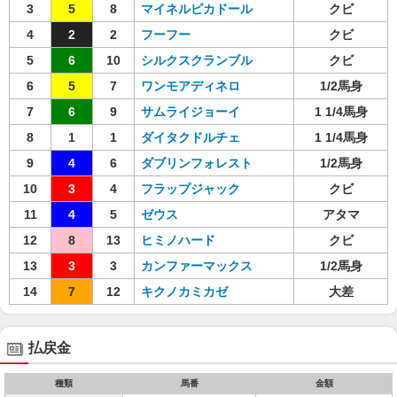
3
5
8
マイネルピカドール
クビ
4
2
2
フーフー
クビ
5
6
10
シルクスクランブル
クビ
6
5
7
ワンモアディネロ
1/2馬身
7
6
9
サムライジョーイ
1 1/4馬身
8
1
1
ダイタクドルチェ
1 1/4馬身
9
4
6
ダブリンフォレスト
1/2馬身
10
3
4
フラップジャック
クビ
11
4
5
ゼウス
アタマ
12
8
13
ヒミノハード
クビ
13
3
3
カンファーマックス
1/2馬身
14
7
12
キクノカミカゼ
大差
払戻金
種類
馬番
金額