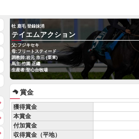
牡 鹿毛 登録抹消
テイエムアクション
父:フジキセキ
母:フリートスティード
調教師:岩元 市三 (栗東)
馬主:竹園 正繼
生産者:聖心台牧場
賞金
獲得賞金
本賞金
付加賞金
収得賞金（平地）