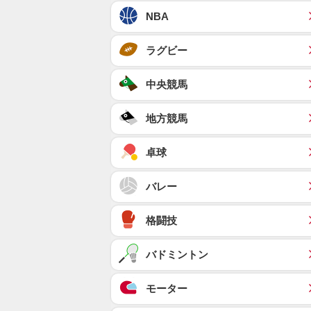
NBA
ラグビー
中央競馬
地方競馬
卓球
バレー
格闘技
バドミントン
モーター