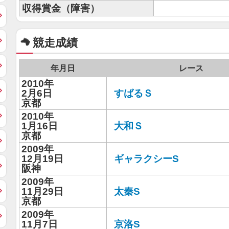
収得賞金（障害）
競走成績
年月日
レース
2010年
2月6日
すばるＳ
京都
2010年
1月16日
大和Ｓ
京都
2009年
12月19日
ギャラクシーS
阪神
2009年
11月29日
太秦S
京都
2009年
11月7日
京洛S