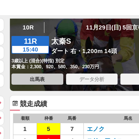
10R
11月29日(日) 5回
11R
太秦S
15:40
ダート 右・1,200m 14頭
3歳以上 (混合)(特指) 別定
本賞金：2,300、920、580、350、230万円
出馬表
データ分析
競走成績
着順
枠番
馬番
馬名
1
5
7
エノク