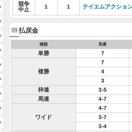
競争
1
1
テイエムアクショ
中止
払戻金
種類
馬番
単勝
7
7
複勝
4
3
枠連
3-5
馬連
4-7
4-7
ワイド
3-7
3-4