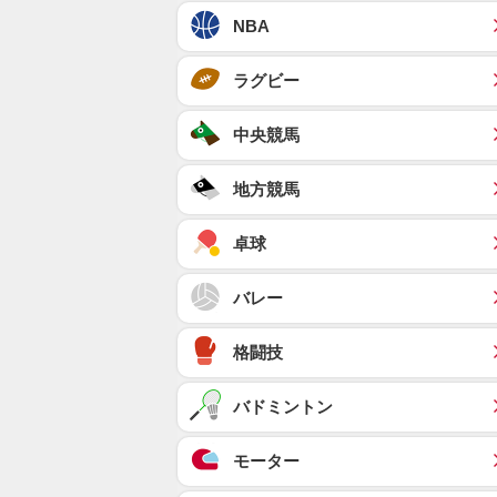
NBA
ラグビー
中央競馬
地方競馬
卓球
バレー
格闘技
バドミントン
モーター