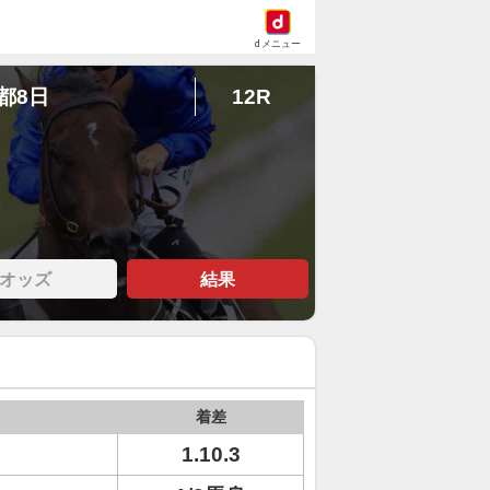
dメニュー
京都8日
12R
オッズ
結果
着差
1.10.3