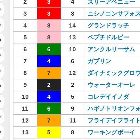
2
3
4
スリーアベニュー
3
3
3
ニシノコンサフォ
4
8
14
グランドラッチ
5
8
13
ペプチドルビー
6
6
10
アンクルリーサム
7
4
6
ガブリン
8
7
12
ダイナミックグロ
9
2
2
ウォーターオーレ
10
4
5
コレデイイノダ
11
6
9
ハギノトリオンフ
12
7
11
フライデイフライ
13
5
8
ワーキングボーイ