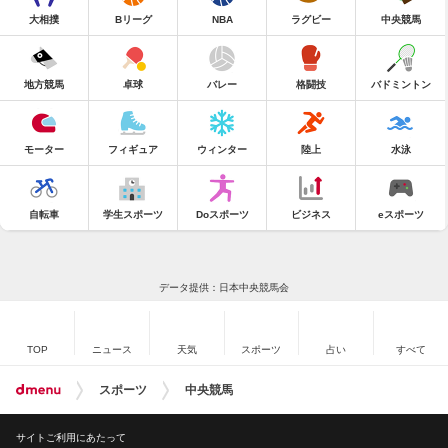
大相撲
Bリーグ
NBA
ラグビー
中央競馬
地方競馬
卓球
バレー
格闘技
バドミントン
モーター
フィギュア
ウィンター
陸上
水泳
自転車
学生スポーツ
Doスポーツ
ビジネス
eスポーツ
データ提供：日本中央競馬会
TOP
ニュース
天気
スポーツ
占い
すべて
スポーツ
中央競馬
サイトご利用にあたって