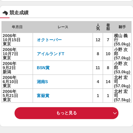
競走成績
人
着
年月日
レース
騎手
気
順
2006年
横山 義
10月15日
オクトーバー
12
7
行
東京
(55.0kg)
2006年
小野 次
10月7日
アイルランドT
8
10
郎
東京
(57.0kg)
2006年
小野 次
9月2日
BSN賞
11
8
郎
新潟
(53.0kg)
2006年
北村 宏
6月10日
湘南S
4
14
司
東京
(57.0kg)
2006年
北村 宏
5月21日
富嶽賞
1
1
司
東京
(57.5kg)
もっと見る