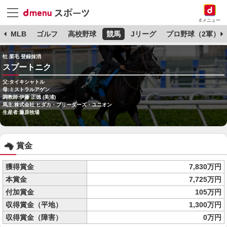
dメニュー
球
MLB
ゴルフ
高校野球
競馬
Jリーグ
プロ野球（2軍）
牡 栗毛 登録抹消
スプートニク
父:タイキシャトル
母:ミストラルアゲン
調教師:伊藤 正徳 (美浦)
馬主:株式会社 ヒダカ・ブリーダーズ・ユニオン
生産者:藤原牧場
賞金
獲得賞金
7,830万円
本賞金
7,725万円
付加賞金
105万円
収得賞金（平地）
1,300万円
収得賞金（障害）
0万円