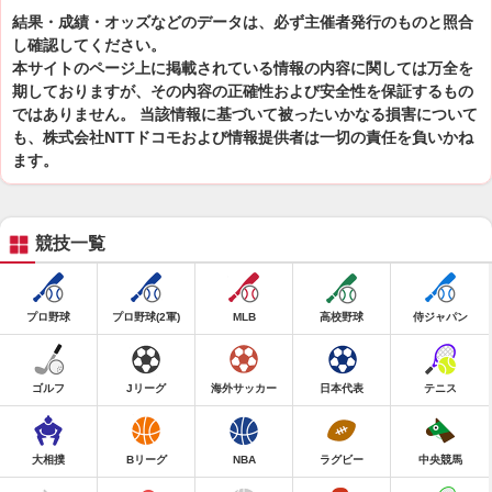
結果・成績・オッズなどのデータは、必ず主催者発行のものと照合
し確認してください。
本サイトのページ上に掲載されている情報の内容に関しては万全を
期しておりますが、その内容の正確性および安全性を保証するもの
ではありません。 当該情報に基づいて被ったいかなる損害について
も、株式会社NTTドコモおよび情報提供者は一切の責任を負いかね
ます。
競技一覧
プロ野球
プロ野球(2軍)
MLB
高校野球
侍ジャパン
ゴルフ
Jリーグ
海外サッカー
日本代表
テニス
大相撲
Bリーグ
NBA
ラグビー
中央競馬