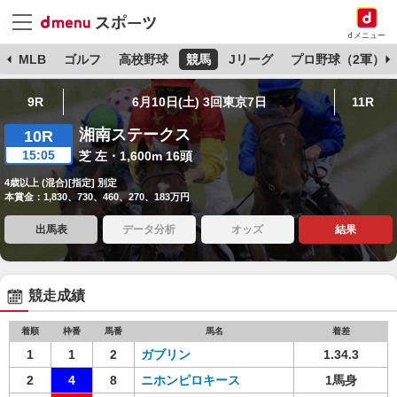
dメニュー
球
MLB
ゴルフ
高校野球
競馬
Jリーグ
プロ野球（2軍）
9R
6月10日(土) 3回東京7日
11R
湘南ステークス
10R
15:05
芝 左・1,600m 16頭
4歳以上 (混合)[指定] 別定
本賞金：1,830、730、460、270、183万円
出馬表
データ分析
オッズ
結果
競走成績
着順
枠番
馬番
馬名
着差
1
1
2
ガブリン
1.34.3
2
4
8
ニホンピロキース
1馬身