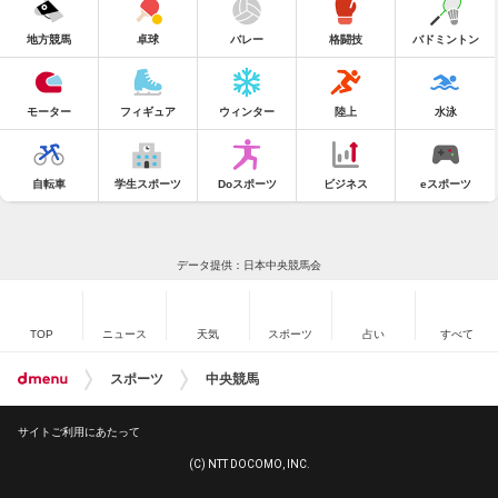
地方競馬
卓球
バレー
格闘技
バドミントン
モーター
フィギュア
ウィンター
陸上
水泳
自転車
学生スポーツ
Doスポーツ
ビジネス
eスポーツ
データ提供：日本中央競馬会
TOP
ニュース
天気
スポーツ
占い
すべて
スポーツ
中央競馬
サイトご利用にあたって
(C) NTT DOCOMO, INC.