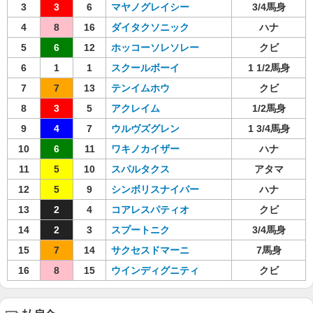
3
3
6
マヤノグレイシー
3/4馬身
4
8
16
ダイタクソニック
ハナ
5
6
12
ホッコーソレソレー
クビ
6
1
1
スクールボーイ
1 1/2馬身
7
7
13
テンイムホウ
クビ
8
3
5
アクレイム
1/2馬身
9
4
7
ウルヴズグレン
1 3/4馬身
10
6
11
ワキノカイザー
ハナ
11
5
10
スパルタクス
アタマ
12
5
9
シンボリスナイパー
ハナ
13
2
4
コアレスパティオ
クビ
14
2
3
スプートニク
3/4馬身
15
7
14
サクセスドマーニ
7馬身
16
8
15
ウインディグニティ
クビ