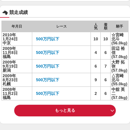
競走成績
人
着
年月日
レース
騎手
気
順
2010年
☆宮崎
1月24日
500万円以下
10
10
北斗
中京
(56.0kg)
2009年
田辺 裕
11月8日
500万円以下
4
6
信
福島
(57.0kg)
2009年
大野 拓
9月19日
500万円以下
6
7
弥
新潟
(57.0kg)
2009年
△宮崎
8月23日
500万円以下
9
6
北斗
札幌
(55.0kg)
2008年
中舘 英
11月2日
500万円以下
2
6
二
福島
(57.0kg)
もっと見る