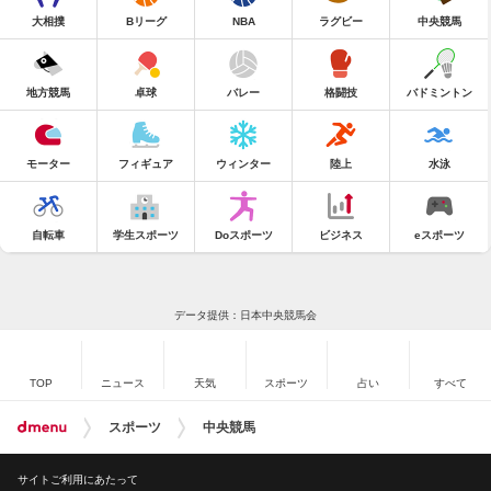
大相撲
Bリーグ
NBA
ラグビー
中央競馬
地方競馬
卓球
バレー
格闘技
バドミントン
モーター
フィギュア
ウィンター
陸上
水泳
自転車
学生スポーツ
Doスポーツ
ビジネス
eスポーツ
データ提供：日本中央競馬会
TOP
ニュース
天気
スポーツ
占い
すべて
スポーツ
中央競馬
サイトご利用にあたって