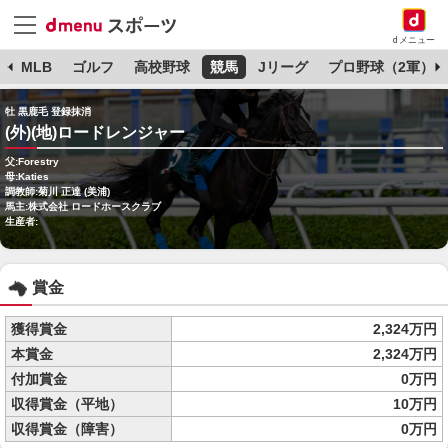
dメニュー
球
MLB
ゴルフ
高校野球
競馬
Jリーグ
プロ野球（2軍）
牡 黒鹿毛 登録抹消
(外)(地)ロードレンジャー
父:Forestry
母:Katies
調教師:菊川 正達 (美浦)
馬主:株式会社 ロードホースクラブ
生産者:
賞金
獲得賞金
2,324万円
本賞金
2,324万円
付加賞金
0万円
収得賞金（平地）
10万円
収得賞金（障害）
0万円