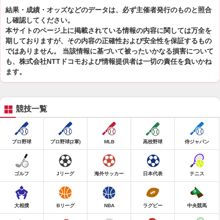
結果・成績・オッズなどのデータは、必ず主催者発行のものと照合
し確認してください。
本サイトのページ上に掲載されている情報の内容に関しては万全を
期しておりますが、その内容の正確性および安全性を保証するもの
ではありません。 当該情報に基づいて被ったいかなる損害について
も、株式会社NTTドコモおよび情報提供者は一切の責任を負いかね
ます。
競技一覧
プロ野球
プロ野球(2軍)
MLB
高校野球
侍ジャパン
ゴルフ
Jリーグ
海外サッカー
日本代表
テニス
大相撲
Bリーグ
NBA
ラグビー
中央競馬