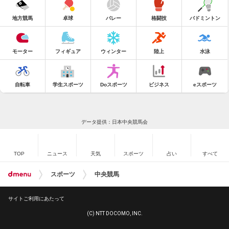
地方競馬
卓球
バレー
格闘技
バドミントン
モーター
フィギュア
ウィンター
陸上
水泳
自転車
学生スポーツ
Doスポーツ
ビジネス
eスポーツ
データ提供：日本中央競馬会
TOP
ニュース
天気
スポーツ
占い
すべて
スポーツ
中央競馬
サイトご利用にあたって
(C) NTT DOCOMO, INC.