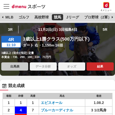
dメニュー
球
MLB
ゴルフ
高校野球
競馬
Jリーグ
プロ野球（2軍）
3R
11月2日(日) 3回福島4日
5R
3歳以上1勝クラス(500万円以下)
4R
11:10
ダート 右・1,150m 16頭
3歳以上 (混合)[指定] 定量
本賞金：730、290、180、110、73万円
出馬表
データ分析
オッズ
結果
競走成績
着順
枠番
馬番
馬名
着差
1
1
1
エビスオール
1.08.2
2
4
7
ブルーカーディナル
3 1/2馬身