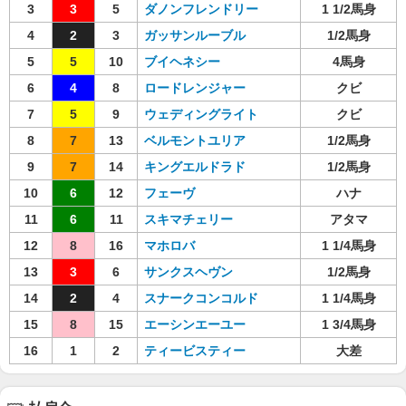
3
3
5
ダノンフレンドリー
1 1/2馬身
4
2
3
ガッサンルーブル
1/2馬身
5
5
10
ブイヘネシー
4馬身
6
4
8
ロードレンジャー
クビ
7
5
9
ウェディングライト
クビ
8
7
13
ベルモントユリア
1/2馬身
9
7
14
キングエルドラド
1/2馬身
10
6
12
フェーヴ
ハナ
11
6
11
スキマチェリー
アタマ
12
8
16
マホロバ
1 1/4馬身
13
3
6
サンクスヘヴン
1/2馬身
14
2
4
スナークコンコルド
1 1/4馬身
15
8
15
エーシンエーユー
1 3/4馬身
16
1
2
ティービスティー
大差