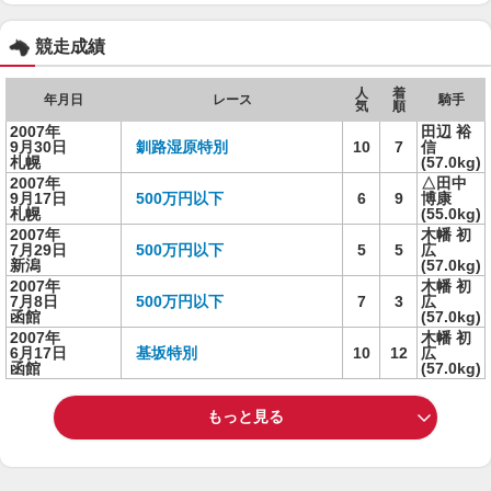
競走成績
人
着
年月日
レース
騎手
気
順
2007年
田辺 裕
9月30日
釧路湿原特別
10
7
信
札幌
(57.0kg)
2007年
△田中
9月17日
500万円以下
6
9
博康
札幌
(55.0kg)
2007年
木幡 初
7月29日
500万円以下
5
5
広
新潟
(57.0kg)
2007年
木幡 初
7月8日
500万円以下
7
3
広
函館
(57.0kg)
2007年
木幡 初
6月17日
基坂特別
10
12
広
函館
(57.0kg)
もっと見る