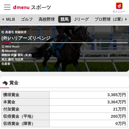
dメニュー
球
MLB
ゴルフ
高校野球
競馬
Jリーグ
プロ野球（2軍）
牡 黒鹿毛 登録抹消
(外)ハリアーズリベンジ
父:Wild Rush
母:Mooring
調教師:武藤 善則 (美浦)
馬主:藤田 与志男
生産者:
賞金
獲得賞金
3,385万円
本賞金
3,364万円
付加賞金
21万円
収得賞金（平地）
200万円
収得賞金（障害）
0万円