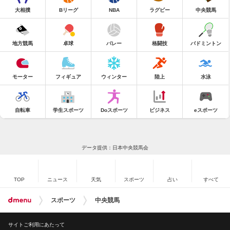
大相撲
Bリーグ
NBA
ラグビー
中央競馬
地方競馬
卓球
バレー
格闘技
バドミントン
モーター
フィギュア
ウィンター
陸上
水泳
自転車
学生スポーツ
Doスポーツ
ビジネス
eスポーツ
データ提供：日本中央競馬会
TOP
ニュース
天気
スポーツ
占い
すべて
スポーツ
中央競馬
サイトご利用にあたって