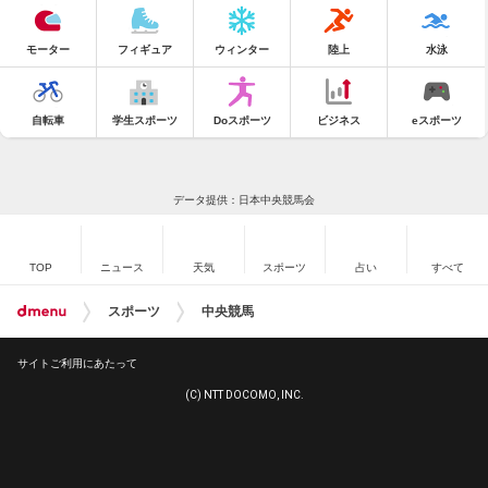
モーター
フィギュア
ウィンター
陸上
水泳
自転車
学生スポーツ
Doスポーツ
ビジネス
eスポーツ
データ提供：日本中央競馬会
TOP
ニュース
天気
スポーツ
占い
すべて
スポーツ
中央競馬
サイトご利用にあたって
(C) NTT DOCOMO, INC.