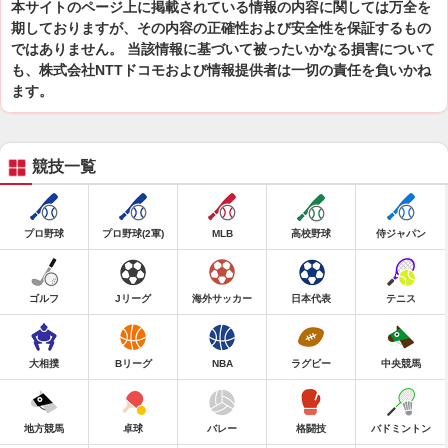
本サイトのページ上に掲載されている情報の内容に関しては万全を
期しておりますが、その内容の正確性および安全性を保証するもの
ではありません。 当該情報に基づいて被ったいかなる損害について
も、株式会社NTTドコモおよび情報提供者は一切の責任を負いかね
ます。
競技一覧
プロ野球
プロ野球(2軍)
MLB
高校野球
侍ジャパン
ゴルフ
Jリーグ
海外サッカー
日本代表
テニス
大相撲
Bリーグ
NBA
ラグビー
中央競馬
地方競馬
卓球
バレー
格闘技
バドミントン