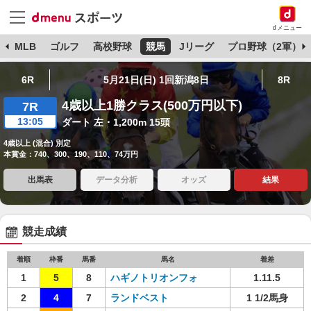
dメニュー
球
MLB
ゴルフ
高校野球
競馬
Jリーグ
プロ野球（2軍）
6R
5月21日(日) 1回新潟8日
8R
4歳以上1勝クラス(500万円以下)
7R
13:05
ダート 左・1,200m 15頭
4歳以上 (混合) 別定
本賞金：740、300、190、110、74万円
出馬表
データ分析
オッズ
結果
競走成績
着順
枠番
馬番
馬名
着差
1
5
8
ハギノトリオンフォ
1.11.5
2
4
7
ランドベスト
1 1/2馬身