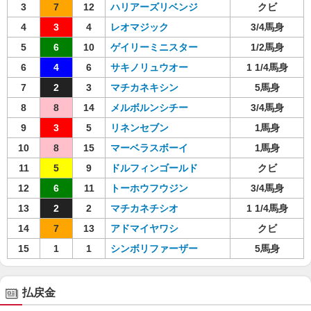
3
7
12
ハリアーズリベンジ
クビ
4
3
4
レオマジック
3/4馬身
5
6
10
ゲイリーミニスター
1/2馬身
6
4
6
サキノリュウオー
1 1/4馬身
7
2
3
マチカネキシン
5馬身
8
8
14
メルボルンシチー
3/4馬身
9
3
5
リネンセブン
1馬身
10
8
15
マーベラスボーイ
1馬身
11
5
9
ドルフィンゴールド
クビ
12
6
11
トーホウフウジン
3/4馬身
13
2
2
マチカネチシオ
1 1/4馬身
14
7
13
アドマイヤワシ
クビ
15
1
1
シンボリファーザー
5馬身
払戻金