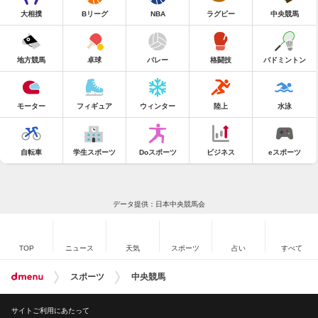
大相撲
Bリーグ
NBA
ラグビー
中央競馬
地方競馬
卓球
バレー
格闘技
バドミントン
モーター
フィギュア
ウィンター
陸上
水泳
自転車
学生スポーツ
Doスポーツ
ビジネス
eスポーツ
データ提供：日本中央競馬会
TOP
ニュース
天気
スポーツ
占い
すべて
スポーツ
中央競馬
サイトご利用にあたって