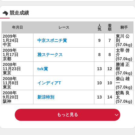
競走成績
人
着
年月日
レース
騎手
気
順
2009年
東川 公
1月24日
中京スポニチ賞
9
7
則
中京
(57.0kg)
2009年
太宰 啓
1月17日
雅ステークス
8
8
介
京都
(57.0kg)
2008年
勝浦 正
11月23日
tvk賞
13
12
樹
東京
(57.0kg)
2008年
柴山 雄
11月8日
インディアT
10
10
一
東京
(57.0kg)
2008年
鮫島 良
9月20日
新涼特別
13
14
太
阪神
(57.0kg)
もっと見る