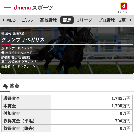
dメニュー
球
MLB
ゴルフ
高校野球
競馬
Jリーグ
プロ野球（2軍）
牡 鹿毛 登録抹消
グランプリペガサス
父:サンデーサイレンス
母:ホワイトトルネード
調教師:村山 明 (栗東)
馬主:株式会社 グランプリ
生産者:ノーザンファーム
賞金
獲得賞金
1,785万円
本賞金
1,785万円
付加賞金
0万円
収得賞金（平地）
700万円
収得賞金（障害）
0万円