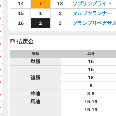
14
7
13
ソブリンブライト
15
1
2
マルブツランナー
16
2
3
グランプリペガサ
払戻金
種類
馬番
単勝
15
15
複勝
16
8
枠連
8-8
馬連
15-16
15-16