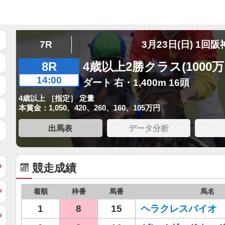
7R
3月23日(日) 1回阪
8R
4歳以上2勝クラス(1000
14:00
ダート 右・1,400m 16頭
4歳以上 ［指定］ 定量
本賞金：1,050、420、260、160、105万円
出馬表
データ分析
競走成績
着順
枠番
馬番
馬名
1
8
15
ヘラクレスバイオ