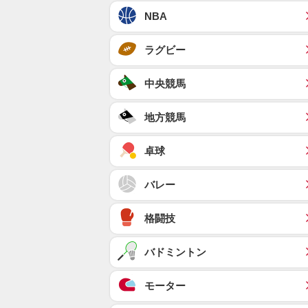
NBA
ラグビー
中央競馬
地方競馬
卓球
バレー
格闘技
バドミントン
モーター