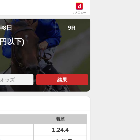
dメニュー
神8日
9R
万円以下)
オッズ
結果
着差
1.24.4