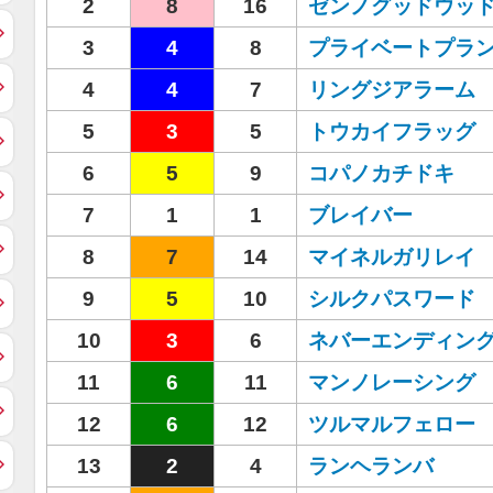
2
8
16
ゼンノグッドウッ
3
4
8
プライベートプラ
4
4
7
リングジアラーム
5
3
5
トウカイフラッグ
6
5
9
コパノカチドキ
7
1
1
ブレイバー
8
7
14
マイネルガリレイ
9
5
10
シルクパスワード
10
3
6
ネバーエンディン
11
6
11
マンノレーシング
12
6
12
ツルマルフェロー
13
2
4
ランヘランバ