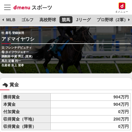
dメニュー
球
MLB
ゴルフ
高校野球
競馬
Jリーグ
プロ野球（2軍）
牡 鹿毛 登録抹消
アドマイヤワシ
父:フレンチデピュティ
母:タイフウジョオー
調教師:中尾 秀正 (栗東)
馬主:近藤 利一
生産者:水上 習孝
賞金
獲得賞金
904万円
本賞金
904万円
付加賞金
0万円
収得賞金（平地）
200万円
収得賞金（障害）
0万円