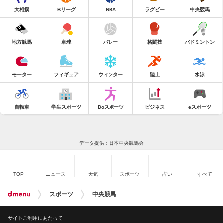
大相撲
Bリーグ
NBA
ラグビー
中央競馬
地方競馬
卓球
バレー
格闘技
バドミントン
モーター
フィギュア
ウィンター
陸上
水泳
自転車
学生スポーツ
Doスポーツ
ビジネス
eスポーツ
データ提供：日本中央競馬会
TOP
ニュース
天気
スポーツ
占い
すべて
スポーツ
中央競馬
サイトご利用にあたって