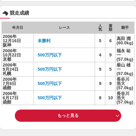
競走成績
人
着
年月日
レース
騎手
気
順
2006年
高田 潤
12月16日
未勝利
5
6
(60.0kg)
阪神
2006年
福永 祐
10月22日
500万円以下
4
9
一
京都
(57.0kg)
2006年
柴山 雄
9月24日
500万円以下
9
5
一
札幌
(57.0kg)
2006年
長谷川
7月8日
500万円以下
9
9
浩大
函館
(57.0kg)
2006年
長谷川
6月17日
500万円以下
8
10
浩大
函館
(57.0kg)
もっと見る