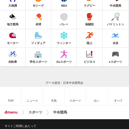
大相撲
Bリーグ
NBA
ラグビー
中央競馬
地方競馬
卓球
バレー
格闘技
バドミントン
モーター
フィギュア
ウィンター
陸上
水泳
自転車
学生スポーツ
Doスポーツ
ビジネス
eスポーツ
データ提供：日本中央競馬会
TOP
ニュース
天気
スポーツ
占い
すべて
スポーツ
中央競馬
サイトご利用にあたって