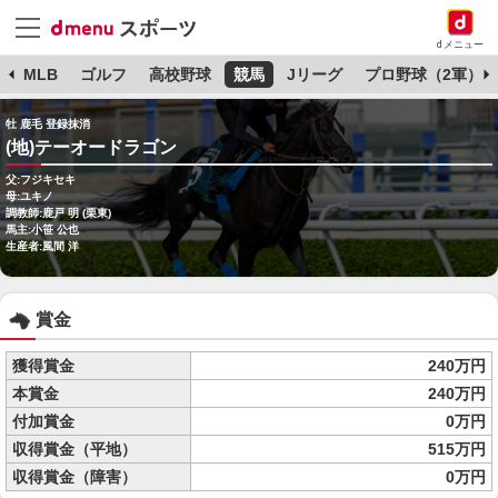
dメニュー
球
MLB
ゴルフ
高校野球
競馬
Jリーグ
プロ野球（2軍）
牡 鹿毛 登録抹消
(地)テーオードラゴン
父:フジキセキ
母:ユキノ
調教師:鹿戸 明 (栗東)
馬主:小笹 公也
生産者:風間 洋
賞金
獲得賞金
240万円
本賞金
240万円
付加賞金
0万円
収得賞金（平地）
515万円
収得賞金（障害）
0万円