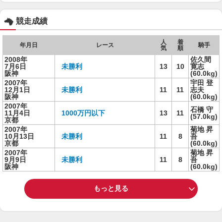
競走成績
人
着
年月日
レース
騎手
気
順
2008年
佐久間
7月6日
未勝利
13
10
寛志
阪神
(60.0kg)
2007年
宇田 登
12月1日
未勝利
11
11
志夫
阪神
(60.0kg)
2007年
石橋 守
11月4日
1000万円以下
13
11
(57.0kg)
京都
2007年
菊地 昇
10月13日
未勝利
11
8
吾
京都
(60.0kg)
2007年
菊地 昇
9月9日
未勝利
11
8
吾
阪神
(60.0kg)
もっと見る