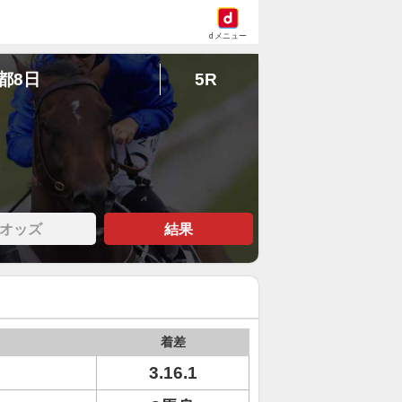
dメニュー
京都8日
5R
オッズ
結果
着差
3.16.1