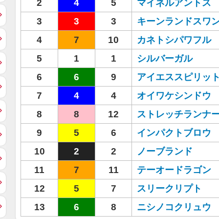
2
4
5
マイネルアントス
3
3
3
キーンランドスワ
4
7
10
カネトシパワフル
5
1
1
シルバーガル
6
6
9
アイエススピリッ
7
4
4
オイワケシンドウ
8
8
12
ストレッチランナ
9
5
6
インパクトブロウ
10
2
2
ノーブランド
11
7
11
テーオードラゴン
12
5
7
スリークリプト
13
6
8
ニシノコクリュウ