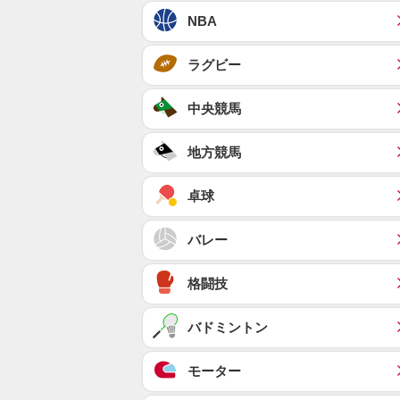
NBA
ラグビー
中央競馬
地方競馬
卓球
バレー
格闘技
バドミントン
モーター