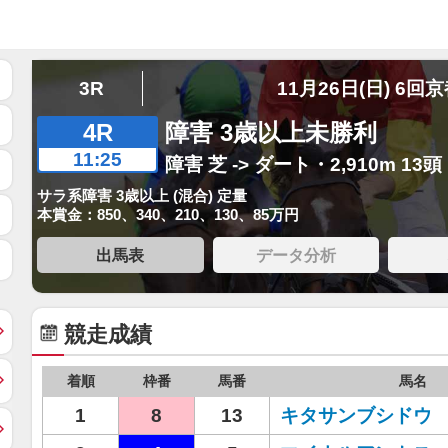
3R
11月26日(日) 6回
4R
障害 3歳以上未勝利
11:25
障害 芝 -> ダート・2,910m 13頭
サラ系障害 3歳以上 (混合) 定量
本賞金：850、340、210、130、85万円
出馬表
データ分析
競走成績
着順
枠番
馬番
馬名
1
8
13
キタサンブシドウ