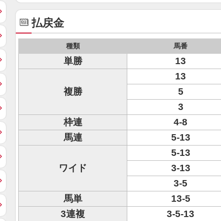
払戻金
種類
馬番
単勝
13
13
複勝
5
3
枠連
4-8
馬連
5-13
5-13
ワイド
3-13
3-5
馬単
13-5
3連複
3-5-13