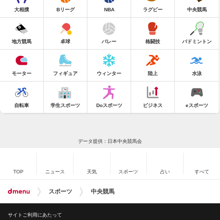
大相撲
Bリーグ
NBA
ラグビー
中央競馬
地方競馬
卓球
バレー
格闘技
バドミントン
モーター
フィギュア
ウィンター
陸上
水泳
自転車
学生スポーツ
Doスポーツ
ビジネス
eスポーツ
データ提供：日本中央競馬会
TOP
ニュース
天気
スポーツ
占い
すべて
スポーツ
中央競馬
サイトご利用にあたって