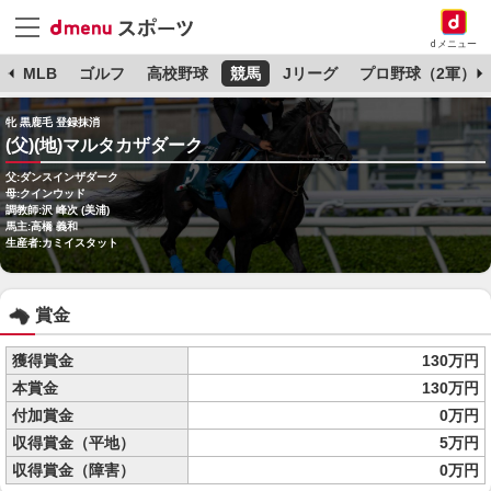
dメニュー
球
MLB
ゴルフ
高校野球
競馬
Jリーグ
プロ野球（2軍）
牝 黒鹿毛 登録抹消
(父)(地)マルタカザダーク
父:ダンスインザダーク
母:クインウッド
調教師:沢 峰次 (美浦)
馬主:高橋 義和
生産者:カミイスタット
賞金
獲得賞金
130万円
本賞金
130万円
付加賞金
0万円
収得賞金（平地）
5万円
収得賞金（障害）
0万円