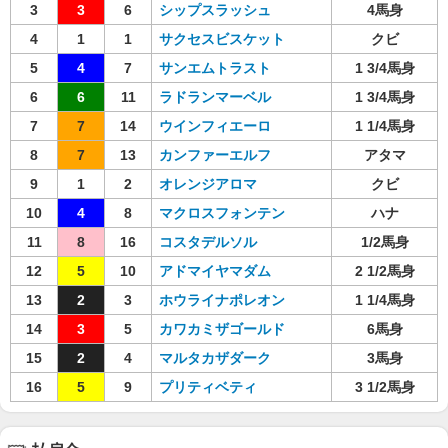
3
3
6
シップスラッシュ
4馬身
4
1
1
サクセスビスケット
クビ
5
4
7
サンエムトラスト
1 3/4馬身
6
6
11
ラドランマーベル
1 3/4馬身
7
7
14
ウインフィエーロ
1 1/4馬身
8
7
13
カンファーエルフ
アタマ
9
1
2
オレンジアロマ
クビ
10
4
8
マクロスフォンテン
ハナ
11
8
16
コスタデルソル
1/2馬身
12
5
10
アドマイヤマダム
2 1/2馬身
13
2
3
ホウライナポレオン
1 1/4馬身
14
3
5
カワカミザゴールド
6馬身
15
2
4
マルタカザダーク
3馬身
16
5
9
プリティベティ
3 1/2馬身