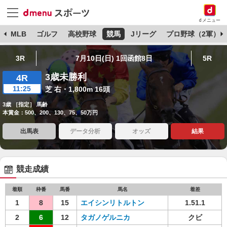
dメニュー
球
MLB
ゴルフ
高校野球
競馬
Jリーグ
プロ野球（2軍）
3R
7月10日(日) 1回函館8日
5R
3歳未勝利
4R
11:25
芝 右・1,800m 16頭
3歳 ［指定］ 馬齢
本賞金：500、200、130、75、50万円
出馬表
データ分析
オッズ
結果
競走成績
着順
枠番
馬番
馬名
着差
1
8
15
エイシンリトルトン
1.51.1
2
6
12
タガノゲルニカ
クビ