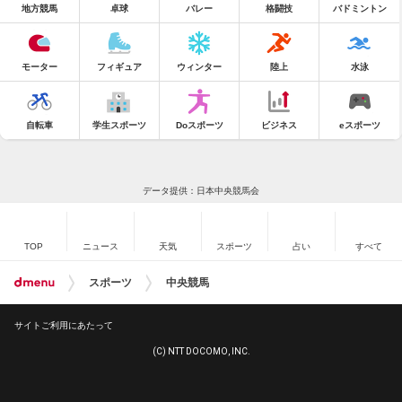
地方競馬
卓球
バレー
格闘技
バドミントン
モーター
フィギュア
ウィンター
陸上
水泳
自転車
学生スポーツ
Doスポーツ
ビジネス
eスポーツ
データ提供：日本中央競馬会
TOP
ニュース
天気
スポーツ
占い
すべて
スポーツ
中央競馬
サイトご利用にあたって
(C) NTT DOCOMO, INC.