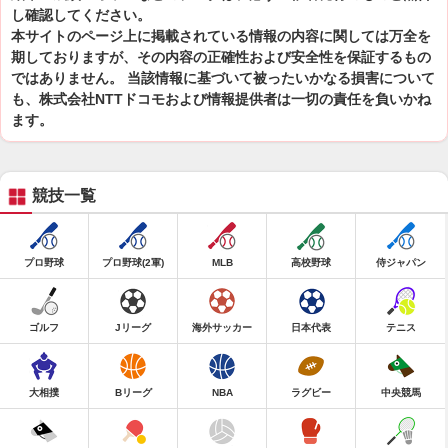
し確認してください。
本サイトのページ上に掲載されている情報の内容に関しては万全を
期しておりますが、その内容の正確性および安全性を保証するもの
ではありません。 当該情報に基づいて被ったいかなる損害について
も、株式会社NTTドコモおよび情報提供者は一切の責任を負いかね
ます。
競技一覧
プロ野球
プロ野球(2軍)
MLB
高校野球
侍ジャパン
ゴルフ
Jリーグ
海外サッカー
日本代表
テニス
大相撲
Bリーグ
NBA
ラグビー
中央競馬